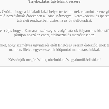
Tájékoztatás ügyfeleink részére
 Önöket, hogy a kialakult krízishelyzetre tekintettel, valamint az energ
való hozzájárulás érdekében a Tolna Vármegyei Kereskedelmi és Ipark
ügyeleti rendszerben biztosítja az ügyfélfogadást.
s célja, hogy a Kamara a szükséges szolgáltatások folyamatos biztosítás
járuljon hozzá az energiafelhasználás mérsékléséhez.
nket, hogy személyes ügyintézés előtt lehetőség szerint érdeklődjenek t
mailben, illetve egyeztessenek időpontot munkatársainkkal.
Köszönjük megértésüket, türelmüket és együttműködésüket!