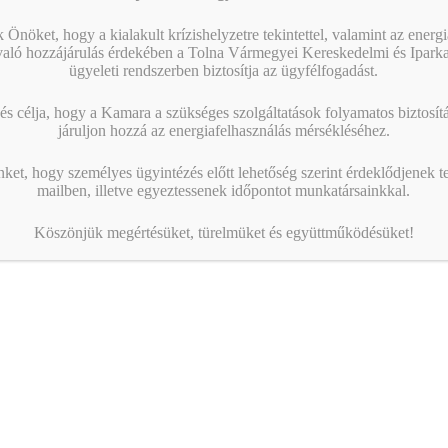
 Önöket, hogy a kialakult krízishelyzetre tekintettel, valamint az energ
való hozzájárulás érdekében a Tolna Vármegyei Kereskedelmi és Ipark
ügyeleti rendszerben biztosítja az ügyfélfogadást.
s célja, hogy a Kamara a szükséges szolgáltatások folyamatos biztosítás
járuljon hozzá az energiafelhasználás mérsékléséhez.
nket, hogy személyes ügyintézés előtt lehetőség szerint érdeklődjenek t
mailben, illetve egyeztessenek időpontot munkatársainkkal.
Köszönjük megértésüket, türelmüket és együttműködésüket!