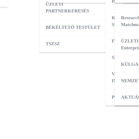
PARTNERK
ÜZLETI
PARTNERKERESÉS
KÜLPIACI
Research
SZOLGÁLT
Matchma
BÉKÉLTETŐ TESTÜLET
FT ADATBÁ
ÜZLETI
TSZSZ
Enterpri
SZOLGÁLT
KÜLGA
VÁLLALKO
INDÍTÁSA
NEMZE
PÁLYÁZAT
KÜLPI
AKTUÁ