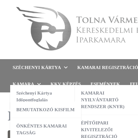
Skip
to
content
Tolna Vármegyei Kereskedel
SZÉCHENYI KÁRTYA
KAMARAI REGISZTRÁCI
KAMARA
KKV KÉPZÉS
ESEMÉNYEK
FE
Széchenyi Kártya
KAMARAI
Időpontfoglalás
NYILVÁNTARTÓ
RENDSZER (KNYR)
BEMUTATKOZÓ KISFILM
Kategória:
Kamarai d
ÉPÍTŐIPARI
ÖNKÉNTES KAMARAI
KIVITELEZŐI
TAGSÁG
REGISZTRÁCIÓ