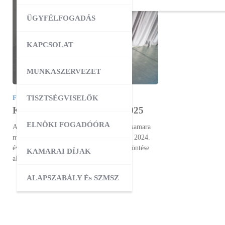
ÜGYFÉLFOGADÁS
KAPCSOLAT
MUNKASZERVEZET
TISZTSÉGVISELŐK
FELHÍVÁS
,
KAMARA
,
KAMARAI DÍJ
Kamarai kitüntető díjak – 2025
ELNÖKI FOGADÓÓRA
A Tolna Vármegyei Kereskedelmi és Iparkamara
megalapította saját kitüntető díjait, melyet 2024.
évtől kezdődően a kamara elnökségének döntése
KAMARAI DÍJAK
alapján ítél oda…
ALAPSZABÁLY És SZMSZ