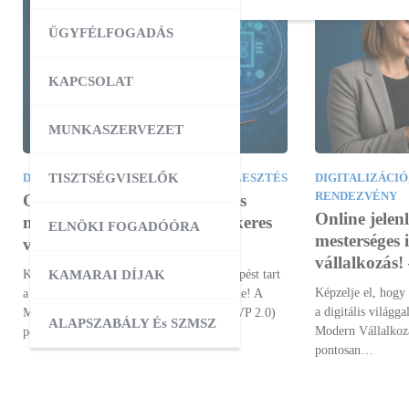
ÜGYFÉLFOGADÁS
KAPCSOLAT
MUNKASZERVEZET
TISZTSÉGVISELŐK
DIGITALIZÁCIÓ
,
VÁLLALKOZÁSFEJLESZTÉS
DIGITALIZÁCIÓ
RENDEZVÉNY
Online jelenlét, digitalizáció és
Online jelenl
mesterséges intelligencia – Sikeres
ELNÖKI FOGADÓÓRA
mesterséges i
vállalkozás!
vállalkozá
Képzelje el, hogy vállalkozása nemcsak lépést tart
KAMARAI DÍJAK
Képzelje el, hogy 
a digitális világgal, hanem naprakész benne! A
a digitális világg
Modern Vállalkozások Programja 2.0 (MVP 2.0)
ALAPSZABÁLY És SZMSZ
Modern Vállalkoz
pontosan…
pontosan…