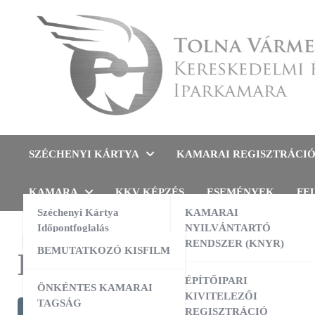
Skip
to
content
Tolna Vármegyei Kereskedel
SZÉCHENYI KÁRTYA
KAMARAI REGISZTRÁCI
KAMARA
KKV KÉPZÉS
ESEMÉNYEK
FE
Széchenyi Kártya
KAMARAI
Időpontfoglalás
NYILVÁNTARTÓ
RENDSZER (KNYR)
BEMUTATKOZÓ KISFILM
Kategória:
Digitalizá
ÉPÍTŐIPARI
ÖNKÉNTES KAMARAI
KIVITELEZŐI
TAGSÁG
REGISZTRÁCIÓ