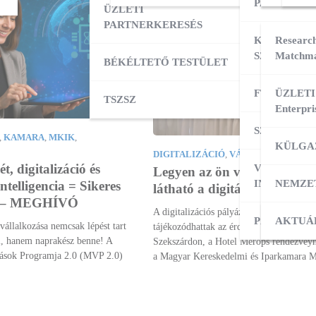
PARTNERK
ÜZLETI
PARTNERKERESÉS
KÜLPIACI
Research
SZOLGÁLT
Matchma
BÉKÉLTETŐ TESTÜLET
FT ADATBÁ
ÜZLETI
TSZSZ
Enterpri
SZOLGÁLT
,
KAMARA
,
MKIK
,
KÜLGA
DIGITALIZÁCIÓ
,
VÁLLALKOZÁSFEJ
ét, digitalizáció és
VÁLLALKO
Legyen az ön vállalkozása i
INDÍTÁSA
NEMZE
ntelligencia = Sikeres
látható a digitális térben!
s! – MEGHÍVÓ
A digitalizációs pályázati forrásokról
PÁLYÁZAT
KÜLPI
AKTUÁ
vállalkozása nemcsak lépést tart
tájékozódhattak az érdeklődők 2025. ápri
al, hanem naprakész benne! A
Szekszárdon, a Hotel Merops rendezvéy
ások Programja 2.0 (MVP 2.0)
a Magyar Kereskedelmi és Iparkamara