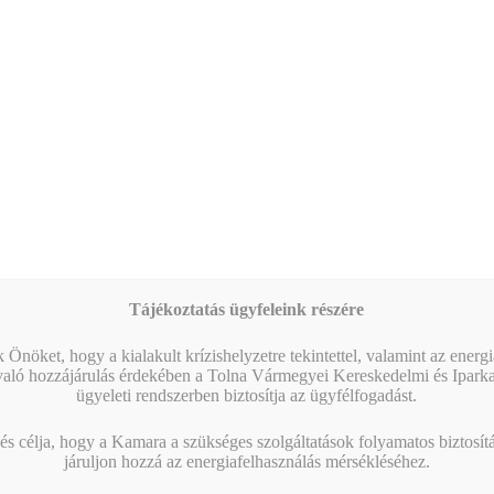
Közbeszerzési Felügyeletért Felelős Helyettes
Államtitkársággal együttműködve, az alábbiakban kérjük
szíves…
KAMARAI ESEMÉNYEK
13:00
-
16:00
AUG
10
AI a nyelvtanulás szolgálatában – gyakorlati
workshop
09:00
-
16:00
AUG
17
Magabiztos üzleti kommunikáció angolul – 2 napos
workshop
Tájékoztatás ügyfeleink részére
09:00
-
12:30
AUG
 Önöket, hogy a kialakult krízishelyzetre tekintettel, valamint az energ
25
Workshop – Facebook hirdetés AI-val: szövegtől a
való hozzájárulás érdekében a Tolna Vármegyei Kereskedelmi és Ipark
kész kampányig egy délelőtt alatt
ügyeleti rendszerben biztosítja az ügyfélfogadást.
Naptár megtekintése
s célja, hogy a Kamara a szükséges szolgáltatások folyamatos biztosítás
járuljon hozzá az energiafelhasználás mérsékléséhez.
MIBEN SEGÍT A KAMARA?