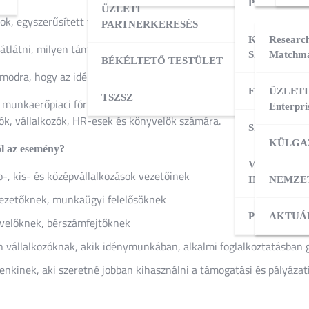
PARTNERK
ÜZLETI
k, egyszerűsített foglalkoztatás, vállalkozásfejlesztés egy helyen
PARTNERKERESÉS
KÜLPIACI
Research
átlátni, milyen támogatások érhetők el foglalkoztatáshoz és válla
SZOLGÁLT
Matchma
BÉKÉLTETŐ TESTÜLET
modra, hogy az idénymunka és az egyszerűsített foglalkoztatás 
FT ADATBÁ
ÜZLETI
TSZSZ
 munkaerőpiaci fórumunkhoz, ahol szakértők segítenek eligazodni a
Enterpri
k, vállalkozók, HR-esek és könyvelők számára.
SZOLGÁLT
KÜLGA
l az esemény?
VÁLLALKO
-, kis- és középvállalkozások vezetőinek
INDÍTÁSA
NEMZE
ezetőknek, munkaügyi felelősöknek
PÁLYÁZAT
KÜLPI
AKTUÁ
velőknek, bérszámfejtőknek
n vállalkozóknak, akik idénymunkában, alkalmi foglalkoztatásban
nkinek, aki szeretné jobban kihasználni a támogatási és pályázat