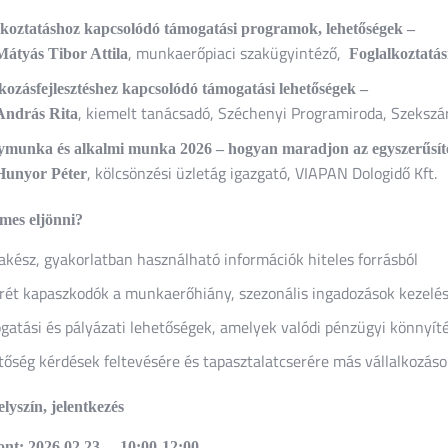
lkoztatáshoz kapcsolódó támogatási programok, lehetőségek –
, munkaerőpiaci szakügyintéző,
Mátyás Tibor Attila
Foglalkoztatás
kozásfejlesztéshez kapcsolódó támogatási lehetőségek –
, kiemelt tanácsadó, Széchenyi Programiroda, Szekszár
András Rita
ymunka és alkalmi munka 2026 – hogyan maradjon az egyszerűsíte
, kölcsönzési üzletág igazgató, VIAPAN Dologidő Kft.
Hunyor Péter
mes eljönni?
kész, gyakorlatban használható információk hiteles forrásból
rét kapaszkodók a munkaerőhiány, szezonális ingadozások kezelé
atási és pályázati lehetőségek, amelyek valódi pénzügyi könnyít
őség kérdések feltevésére és tapasztalatcserére más vállalkozáso
lyszín, jelentkezés
ont:
2026.02.23. – 10:00-12:00