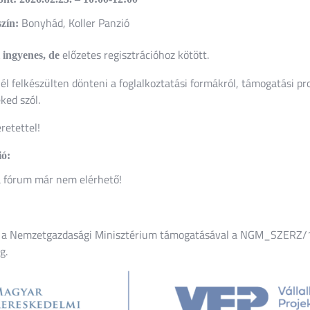
Bonyhád, Koller Panzió
zín:
előzetes regisztrációhoz kötött.
 ingyenes, de
él felkészülten dönteni a foglalkoztatási formákról, támogatási pro
ked szól.
retettel!
ió:
a fórum már nem elérhető!
 a Nemzetgazdasági Minisztérium támogatásával a NGM_SZERZ/
g.