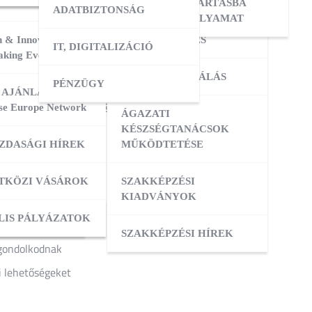
ERESÉS
OKTATÓI KÉPZÉS
NYILVÁNTARTÁSBA
ADATBIZTONSÁG
VÉTELI FOLYAMAT
 & Innovation
MESTERKÉPZÉS
lkozásfejlesztéshez?
IT, DIGITALIZÁCIÓ
ATÁSOK
king Event 2026
jogszerűen, mégis rugalmasan működjön a gyakorlatban?
VIZSGADELEGÁLÁS
PÉNZÜGY
ZIS
 AJÁNLATOK:
 legfrissebb lehetőségek között – kifejezetten
se Europe Network
ÁGAZATI
ATÁSOK
KÉSZSÉGTANÁCSOK
ZDASÁGI HÍREK
MŰKÖDTETÉSE
ZÁS
TKÖZI VÁSÁROK
SZAKKÉPZÉSI
KIADVÁNYOK
OK
ACI TAGOZATOK
LIS PÁLYÁZATOK
SZAKKÉPZÉSI HÍREK
 gondolkodnak
i lehetőségeket