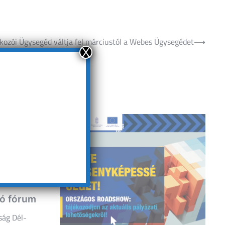
lkozói Ügysegéd váltja fel márciustól a Webes Ügysegédet
⟶
X
tó fórum
ság Dél-