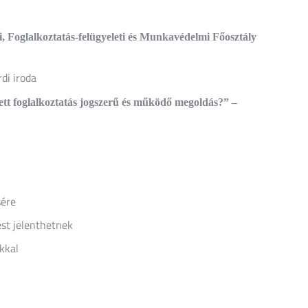
i, Foglalkoztatás-felügyeleti és Munkavédelmi Főosztály
di iroda
tt foglalkoztatás jogszerű és működő megoldás?” –
sére
ést jelenthetnek
kkal