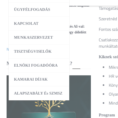
17
Magabiztos üzleti kommunikáció angolul
Támogatáso
ÜGYFÉLFOGADÁS
– 2 napos workshop
Szeretnéd 
09:00
-
12:30
AUG
KAPCSOLAT
25
Workshop – Facebook hirdetés AI-val:
Fontos szá
szövegtől a kész kampányig egy délelőtt
MUNKASZERVEZET
alatt
Csatlakozz
munkáltató
Naptár megtekintése
TISZTSÉGVISELŐK
Kiknek szó
MIBEN SEGÍT A KAMARA?
ELNÖKI FOGADÓÓRA
Mikro
HR v
KAMARAI DÍJAK
Köny
Olya
ALAPSZABÁLY És SZMSZ
Minde
Program