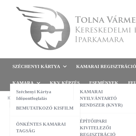
Skip
to
content
Tolna Vármegyei Kereskedel
SZÉCHENYI KÁRTYA
KAMARAI REGISZTRÁCI
KAMARA
KKV KÉPZÉS
ESEMÉNYEK
FE
Széchenyi Kártya
KAMARAI
KAMARAI ESEMÉNYEK
Időpontfoglalás
NYILVÁNTARTÓ
FÓRUM
RENDSZER (KNYR)
BEMUTATKOZÓ KISFILM
Bony
13:00
-
16:00
AUG
10
AI a nyelvtanulás szolgálatában –
ÉPÍTŐIPARI
ÖNKÉNTES KAMARAI
gyakorlati workshop
váll
KIVITELEZŐI
TAGSÁG
REGISZTRÁCIÓ
09:00
-
16:00
AUG