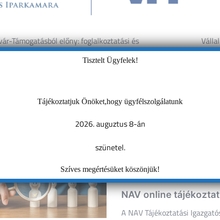
r-Támogatásból előny: foglalkoztatási és
Válla
és
ozásfejlesztési programok 2026
ió
Tisztelt Ügyfelek!
s érdekelheti Önt:
Tájékoztatjuk Önöket,hogy ügyfélszolgálatunk
2026. auguztus 8-án
szünetel.
Szíves megértésüket köszönjük!
NAV online tájékozta
A NAV Tájékoztatási Igazgató