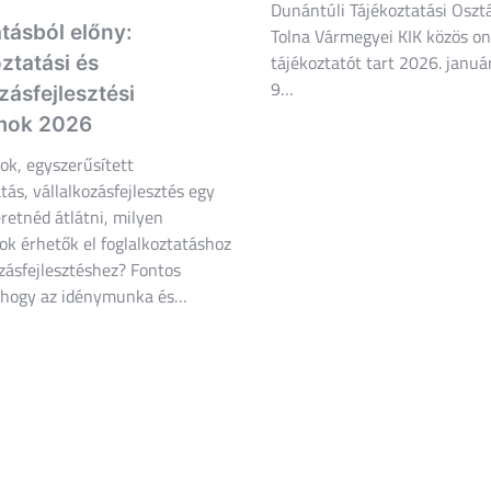
Dunántúli Tájékoztatási Osztá
ásból előny:
Tolna Vármegyei KIK közös on
tájékoztatót tart 2026. januá
ztatási és
9…
zásfejlesztési
mok 2026
k, egyszerűsített
tás, vállalkozásfejlesztés egy
retnéd átlátni, milyen
k érhetők el foglalkoztatáshoz
ozásfejlesztéshez? Fontos
 hogy az idénymunka és…