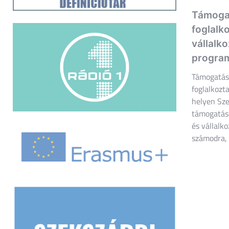
Támogat
foglalko
vállalko
progra
Támogatáso
foglalkozta
helyen Sze
támogatáso
és vállalk
számodra,