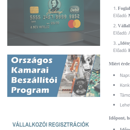
Fogla
Előadó:
Vállal
Előadó:
„Idén
Előadó:
Miért érde
Napra
Konk
Támog
Lehet
Időpont, he
Időp