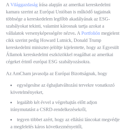
A
Világgazdaság
írása alapján az amerikai kereskedelmi
kamara szerint az Európai Unióban is működő tagjainak
többsége a kereskedelem legfőbb akadályának az ESG-
szabályokat tekinti, valamint károsnak tartja azokat a
vállalatok versenyképességére nézve
.
A
Portfolión
megjelent
cikk szerint pedig Howard Lutnick, Donald Trump
kereskedelmi miniszter-jelöltje kijelentette, hogy az Egyesült
Államok kereskedelmi eszközökkel reagálhat az amerikai
cégeket érintő európai ESG szabályozásokra.
Az AmCham javasolja az Európai Bizottságnak, hogy
egységesítse az éghajlatváltozási tervekre vonatkozó
követelményeket,
legalább két évvel a végrehajtás előtt adjon
iránymutatást a CSRD-rendelkezésekről,
tegyen többet azért, hogy az ellátási láncokat megvédje
a megfelelés káros következményeitől,