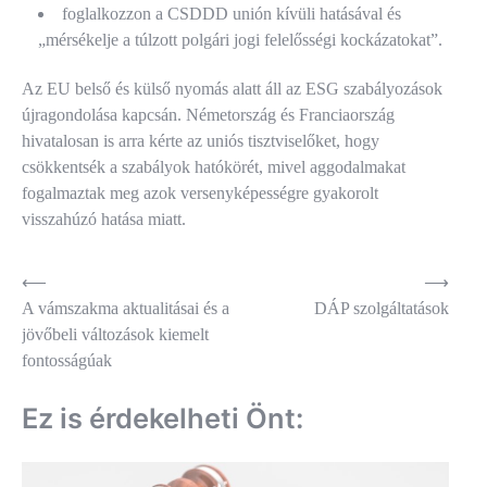
foglalkozzon a CSDDD unión kívüli hatásával és
„mérsékelje a túlzott polgári jogi felelősségi kockázatokat”.
Az EU belső és külső nyomás alatt áll az ESG szabályozások
újragondolása kapcsán. Németország és Franciaország
hivatalosan is arra kérte az uniós tisztviselőket, hogy
csökkentsék a szabályok hatókörét, mivel aggodalmakat
fogalmaztak meg azok versenyképességre gyakorolt
visszahúzó hatása miatt.
Bejegyzés
⟵
⟶
A vámszakma aktualitásai és a
DÁP szolgáltatások
navigáció
jövőbeli változások kiemelt
fontosságúak
Ez is érdekelheti Önt: