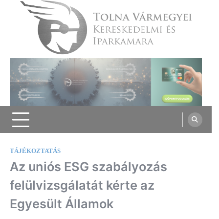
Skip
to
content
Tolna Vármegyei Kereskedelmi és
Iparkamara
TÁJÉKOZTATÁS
Az uniós ESG szabályozás
felülvizsgálatát kérte az
Egyesült Államok