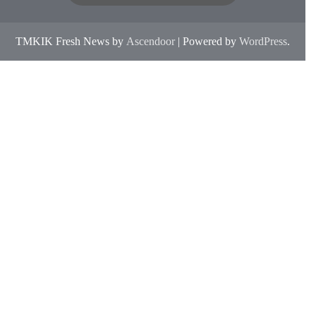
TMKIK Fresh News by
Ascendoor
| Powered by
WordPress
.