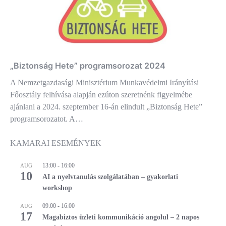
„Biztonság Hete” programsorozat 2024
A Nemzetgazdasági Minisztérium Munkavédelmi Irányítási
Főosztály felhívása alapján ezúton szeretnénk figyelmébe
ajánlani a 2024. szeptember 16-án elindult „Biztonság Hete”
programsorozatot. A…
KAMARAI ESEMÉNYEK
13:00
-
16:00
AUG
10
AI a nyelvtanulás szolgálatában – gyakorlati
workshop
09:00
-
16:00
AUG
17
Magabiztos üzleti kommunikáció angolul – 2 napos