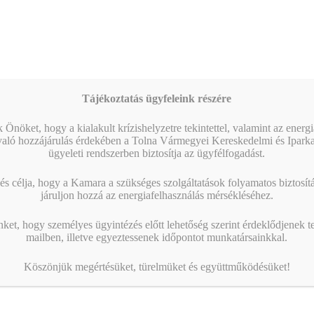
09:00
-
16:00
AUG
17
Magabiztos üzleti kommunikáció angolul – 2 napos
workshop
Naptár megtekintése
Tájékoztatás ügyfeleink részére
MIBEN SEGÍT A KAMARA?
 Önöket, hogy a kialakult krízishelyzetre tekintettel, valamint az energ
való hozzájárulás érdekében a Tolna Vármegyei Kereskedelmi és Ipark
ügyeleti rendszerben biztosítja az ügyfélfogadást.
s célja, hogy a Kamara a szükséges szolgáltatások folyamatos biztosítás
járuljon hozzá az energiafelhasználás mérsékléséhez.
nket, hogy személyes ügyintézés előtt lehetőség szerint érdeklődjenek t
mailben, illetve egyeztessenek időpontot munkatársainkkal.
Köszönjük megértésüket, türelmüket és együttműködésüket!