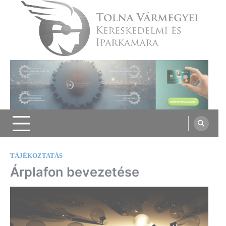
Skip
to
content
Tolna Vármegyei Kereskedelmi és
Iparkamara
TÁJÉKOZTATÁS
Árplafon bevezetése