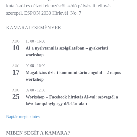
kutatásról és célzott elemzésről szóló pályázati felhívás
szerepel. ESPON 2030 Hírlevél_No. 7
KAMARAI ESEMÉNYEK
13:00
-
16:00
AUG
10
AI a nyelvtanulás szolgálatában – gyakorlati
workshop
09:00
-
16:00
AUG
17
Magabiztos üzleti kommunikáció angolul – 2 napos
workshop
09:00
-
12:30
AUG
25
Workshop – Facebook hirdetés AI-val: szövegtől a
kész kampányig egy délelőtt alatt
Naptár megtekintése
MIBEN SEGÍT A KAMARA?