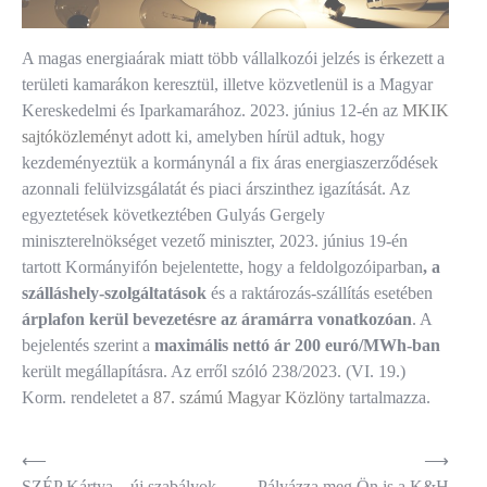
A magas energiaárak miatt több vállalkozói jelzés is érkezett a
területi kamarákon keresztül, illetve közvetlenül is a Magyar
Kereskedelmi és Iparkamarához. 2023. június 12-én az
MKIK
sajtóközleményt
adott ki, amelyben hírül adtuk, hogy
kezdeményeztük a kormánynál a fix áras energiaszerződések
azonnali felülvizsgálatát és piaci árszinthez igazítását. Az
egyeztetések következtében Gulyás Gergely
miniszterelnökséget vezető miniszter, 2023. június 19-én
tartott Kormányifón bejelentette, hogy a feldolgozóiparban
, a
szálláshely-szolgáltatások
és a raktározás-szállítás esetében
árplafon kerül bevezetésre az áramárra vonatkozóan
. A
bejelentés szerint a
maximális nettó ár 200 euró/MWh-ban
került megállapításra. Az erről szóló 238/2023. (VI. 19.)
Korm. rendeletet a
87. számú Magyar Közlöny
tartalmazza.
Bejegyzés
⟵
⟶
SZÉP Kártya – új szabályok
Pályázza meg Ön is a K&H