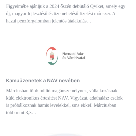
Figyelmébe ajánljuk a 2024 őszén debütáló Qviket, amely egy
új, magyar fejlesztésű és üzemeltetésű fizetési módszer. A
hazai pénzforgalomban jelentős átalakulás…
Kamuüzenetek a NAV nevében
Márciusban több millió magánszemélynek, vállalkozásnak
küld elektronikus értesítést NAV. Vigyázat, adathalász csalók
is próbálkoznak hamis levelekkel, sms-ekkel! Márciusban
több mint 3,3…