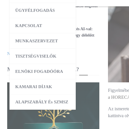
17
Magabiztos üzleti kommunikáció angolul
ÜGYFÉLFOGADÁS
– 2 napos workshop
09:00
-
12:30
AUG
KAPCSOLAT
25
Workshop – Facebook hirdetés AI-val:
szövegtől a kész kampányig egy délelőtt
MUNKASZERVEZET
alatt
Naptár megtekintése
TISZTSÉGVISELŐK
MIBEN SEGÍT A KAMARA?
ELNÖKI FOGADÓÓRA
KAMARAI DÍJAK
Figyelmébe 
a HORECA-
ALAPSZABÁLY És SZMSZ
Az ismerete
kattintva ol