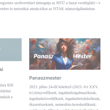
Ingyenes szoftverekkel támogatja az MTÜ a hazai vendéglátó
⟶
eteket és turisztikai attrakciókat az NTAK adatszolgáltatásban
si
Panaszmester
lásra IDE
2023. július 24-től kötelező (2023. évi XXV.
védelmi
tv) könyvelőknek, ingatlanforgalmazóknak,
tatását a
ingatlanközvetítőknek, ingatlanberuházóknak,
a
ékszerészeknek, nemesfém-kereskedőknek,