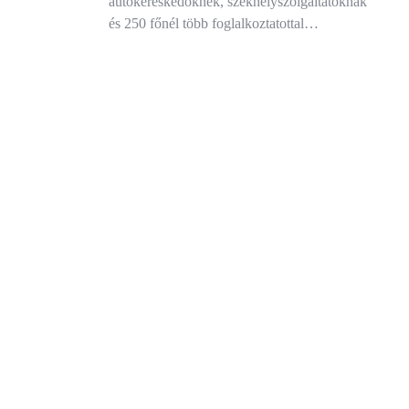
autókereskedőknek, székhelyszolgáltatóknak
és 250 főnél több foglalkoztatottal…