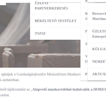
PARTNERK
ÜZLETI
PARTNERKERESÉS
KÜLPIACI
Research
SZOLGÁLT
Matchma
BÉKÉLTETŐ TESTÜLET
FT ADATBÁ
ÜZLETI
TSZSZ
Enterpri
SZOLGÁLT
KÜLGA
VÁLLALKO
INDÍTÁSA
NEMZE
PÁLYÁZAT
KÜLPI
AKTUÁ
ajánljuk a Gazdaságfejlesztési Minisztérium Munkavédelmi Irányítási F
szektorban
.
kről tájékoztatást az „
Alapvető munkavédelmi tudnivalók a HORE
vashat.