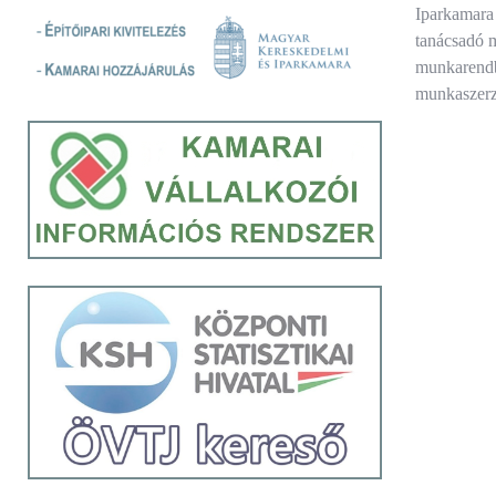
Iparkamara 
tanácsadó m
munkarendbe
munkaszer