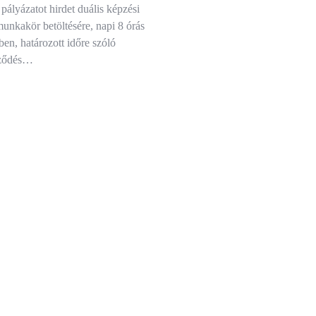
pályázatot hirdet duális képzési
unkakör betöltésére, napi 8 órás
n, határozott időre szóló
ződés…