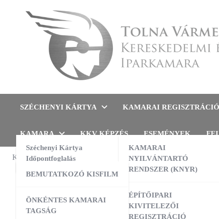
Skip
to
content
Tolna Vármegyei Kereskedel
SZÉCHENYI KÁRTYA
KAMARAI REGISZTRÁCI
KAMARA
KKV KÉPZÉS
ESEMÉNYEK
FE
Széchenyi Kártya
KAMARAI
KAMARAI ESEMÉNYEK
Időpontfoglalás
NYILVÁNTARTÓ
MUNKA
RENDSZER (KNYR)
BEMUTATKOZÓ KISFILM
Alap
13:00
-
16:00
AUG
10
AI a nyelvtanulás szolgálatában –
ÉPÍTŐIPARI
ÖNKÉNTES KAMARAI
gyakorlati workshop
sze
KIVITELEZŐI
TAGSÁG
REGISZTRÁCIÓ
09:00
-
16:00
AUG