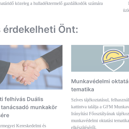
és
határidő közeleg a hulladéktermelő gazdálkodók számára
üzl
ió
s érdekelheti Önt:
Munkavédelmi oktatá
tematika
i felhívás Duális
Szíves tájékoztatásul, felhaszná
 tanácsadó munkakör
kattintva találja a GFM Munka
Irányítási Főosztályának tájékoz
sére
munkavédelmi oktatási tematik
rmegyei Kereskedelmi és
elkészítéséről.