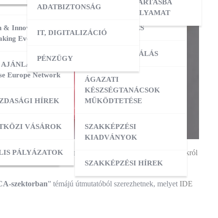
ERESÉS
OKTATÓI KÉPZÉS
NYILVÁNTARTÁSBA
ADATBIZTONSÁG
VÉTELI FOLYAMAT
 & Innovation
MESTERKÉPZÉS
IT, DIGITALIZÁCIÓ
ATÁSOK
king Event 2026
VIZSGADELEGÁLÁS
PÉNZÜGY
ZIS
 AJÁNLATOK:
se Europe Network
ÁGAZATI
ATÁSOK
KÉSZSÉGTANÁCSOK
ZDASÁGI HÍREK
MŰKÖDTETÉSE
ZÁS
TKÖZI VÁSÁROK
SZAKKÉPZÉSI
KIADVÁNYOK
OK
ACI TAGOZATOK
LIS PÁLYÁZATOK
őosztály tájékoztatását az
alapvető munkavédelmi tudnivalókról
SZAKKÉPZÉSI HÍREK
CA-szektorban
” témájú útmutatóból szerezhetnek, melyet
IDE