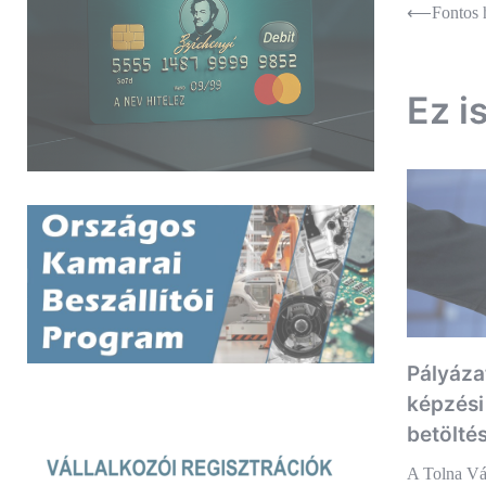
Bejegyz
⟵
Fontos 
navigác
Ez i
Pályázat
képzési
betölté
A Tolna Vá