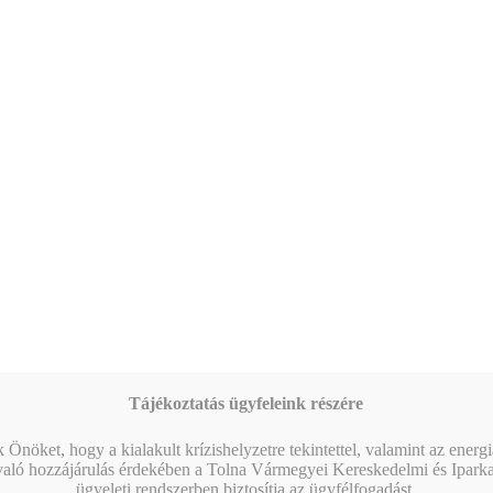
09:00
-
16:00
AUG
17
Magabiztos üzleti kommunikáció angolul – 2 napos
workshop
Naptár megtekintése
MIBEN SEGÍT A KAMARA?
Tájékoztatás ügyfeleink részére
 Önöket, hogy a kialakult krízishelyzetre tekintettel, valamint az energ
való hozzájárulás érdekében a Tolna Vármegyei Kereskedelmi és Ipark
ügyeleti rendszerben biztosítja az ügyfélfogadást.