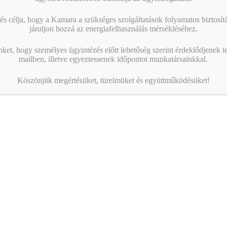
s célja, hogy a Kamara a szükséges szolgáltatások folyamatos biztosítás
járuljon hozzá az energiafelhasználás mérsékléséhez.
nket, hogy személyes ügyintézés előtt lehetőség szerint érdeklődjenek t
mailben, illetve egyeztessenek időpontot munkatársainkkal.
Köszönjük megértésüket, türelmüket és együttműködésüket!