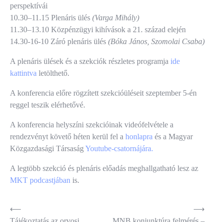
perspektívái
10.30–11.15 Plenáris ülés
(Varga Mihály)
11.30–13.10 Közpénzügyi kihívások a 21. század elején
14.30-16-10 Záró plenáris ülés
(Bóka János, Szomolai Csaba)
A plenáris ülések és a szekciók részletes programja
ide
kattintva
letölthető.
A konferencia előre rögzített szekcióüléseit szeptember 5-én
reggel teszik elérhetővé.
A konferencia helyszíni szekcióinak videófelvétele a
rendezvényt követő héten kerül fel a
honlapra
és a Magyar
Közgazdasági Társaság
Youtube-csatornájára.
A legtöbb szekció és plenáris előadás meghallgatható lesz az
MKT podcastjában
is.
Bejegyzés
⟵
⟶
Tájékoztatás az orvosi
MNB konjunktúra felmérés –