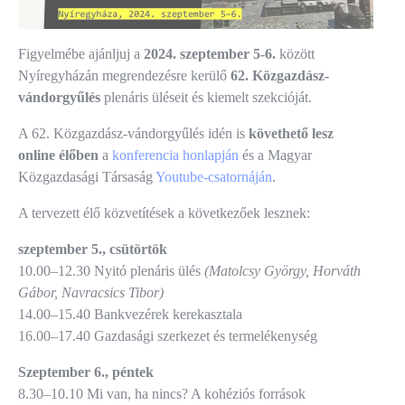
Figyelmébe ajánljuj a
2024. szeptember 5-6.
között
Nyíregyházán megrendezésre kerülő
62. Közgazdász-
vándorgyűlés
plenáris üléseit és kiemelt szekcióját.
A 62. Közgazdász-vándorgyűlés idén is
követhető lesz
online élőben
a
konferencia honlapján
és a Magyar
Közgazdasági Társaság
Youtube-csatornáján
.
A tervezett élő közvetítések a következőek lesznek:
szeptember 5., csütörtök
10.00–12.30 Nyitó plenáris ülés
(Matolcsy György, Horváth
Gábor, Navracsics Tibor)
14.00–15.40 Bankvezérek kerekasztala
16.00–17.40 Gazdasági szerkezet és termelékenység
Szeptember 6., péntek
8.30–10.10 Mi van, ha nincs? A kohéziós források