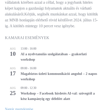
vállalatok körében azzal a céllal, hogy a jegybank hiteles
képet kapjon a gazdasági folyamatok aktuális és várható
alakulásáról.Kérjük, segítsék munkánkat azzal, hogy kitöltik
az MNB honlapján elérhető rövid kérdőívet 2024. július 15-
ig. A kitöltés mintegy 10 percet vesz igénybe.
KAMARAI ESEMÉNYEK
13:00
-
16:00
AUG
10
AI a nyelvtanulás szolgálatában – gyakorlati
workshop
09:00
-
16:00
AUG
17
Magabiztos üzleti kommunikáció angolul – 2 napos
workshop
09:00
-
12:30
AUG
25
Workshop – Facebook hirdetés AI-val: szövegtől a
kész kampányig egy délelőtt alatt
Naptár megtekintése