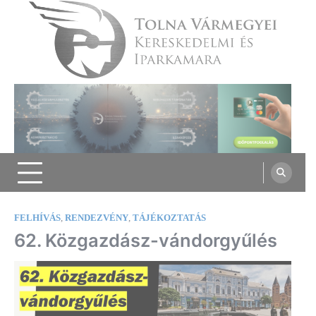
Skip
to
content
Tolna Vármegyei Kereskedelmi és
Iparkamara
FELHÍVÁS
,
RENDEZVÉNY
,
TÁJÉKOZTATÁS
62. Közgazdász-vándorgyűlés