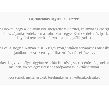
Tájékoztatás ügyfeleink részére
 Önöket, hogy a kialakult krízishelyzetre tekintettel, valamint az energ
való hozzájárulás érdekében a Tolna Vármegyei Kereskedelmi és Ipark
ügyeleti rendszerben biztosítja az ügyfélfogadást.
s célja, hogy a Kamara a szükséges szolgáltatások folyamatos biztosítás
járuljon hozzá az energiafelhasználás mérsékléséhez.
nket, hogy személyes ügyintézés előtt lehetőség szerint érdeklődjenek t
mailben, illetve egyeztessenek időpontot munkatársainkkal.
Köszönjük megértésüket, türelmüket és együttműködésüket!