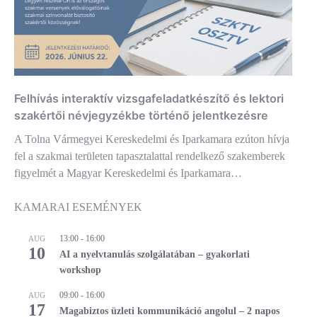
Felhívás interaktív vizsgafeladatkészítő és lektori
szakértői névjegyzékbe történő jelentkezésre
A Tolna Vármegyei Kereskedelmi és Iparkamara ezúton hívja
fel a szakmai területen tapasztalattal rendelkező szakemberek
figyelmét a Magyar Kereskedelmi és Iparkamara…
KAMARAI ESEMÉNYEK
13:00
-
16:00
AUG
10
AI a nyelvtanulás szolgálatában – gyakorlati
workshop
09:00
-
16:00
AUG
17
Magabiztos üzleti kommunikáció angolul – 2 napos