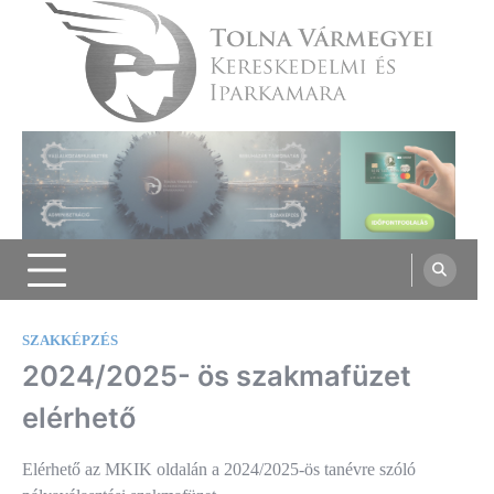
Skip
to
content
Tolna Vármegyei Kereskedelmi és
Iparkamara
SZAKKÉPZÉS
2024/2025- ös szakmafüzet
elérhető
Elérhető az MKIK oldalán a 2024/2025-ös tanévre szóló