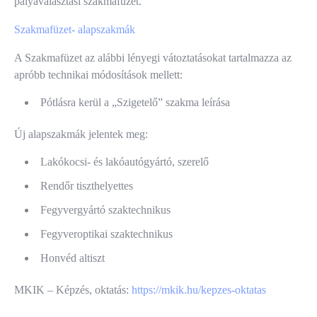
pályaválasztási szakmafüzet.
Szakmafüzet- alapszakmák
A Szakmafüzet az alábbi lényegi vátoztatásokat tartalmazza az
apróbb technikai módosítások mellett:
Pótlásra kerül a „Szigetelő” szakma leírása
Új alapszakmák jelentek meg:
Lakókocsi- és lakóautógyártó, szerelő
Rendőr tiszthelyettes
Fegyvergyártó szaktechnikus
Fegyveroptikai szaktechnikus
Honvéd altiszt
MKIK – Képzés, oktatás:
https://mkik.hu/kepzes-oktatas