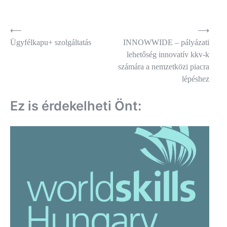
Bejegyzés
⟵
⟶
Ügyfélkapu+ szolgáltatás
INNOWWIDE – pályázati
navigáció
lehetőség innovatív kkv-k
számára a nemzetközi piacra
lépéshez
Ez is érdekelheti Önt: