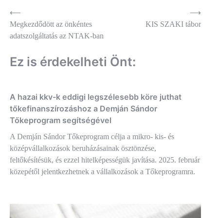
Bejegyzés
⟵
⟶
Megkezdődött az önkéntes
KIS SZAKI tábor
navigáció
adatszolgáltatás az NTAK-ban
Ez is érdekelheti Önt:
A hazai kkv-k eddigi legszélesebb köre juthat
tőkefinanszírozáshoz a Demján Sándor
Tőkeprogram segítségével
A Demján Sándor Tőkeprogram célja a mikro- kis- és
középvállalkozások beruházásainak ösztönzése,
feltőkésítésük, és ezzel hitelképességük javítása. 2025. február
közepétől jelentkezhetnek a vállalkozások a Tőkeprogramra.