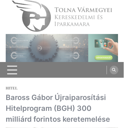
Skip
to
content
Tolna Vármegyei Kereskedelmi és
Iparkamara
HITEL
Baross Gábor Újraiparosítási
Hitelprogram (BGH) 300
milliárd forintos keretemelése