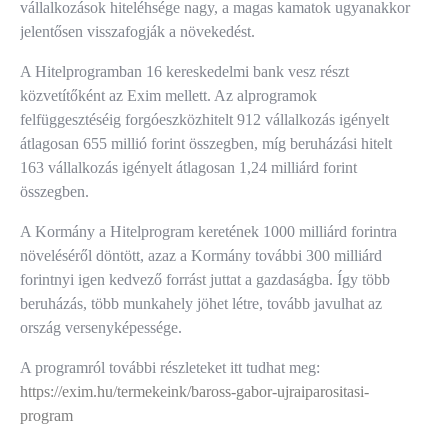
vállalkozások hiteléhsége nagy, a magas kamatok ugyanakkor
jelentősen visszafogják a növekedést.
A Hitelprogramban 16 kereskedelmi bank vesz részt
közvetítőként az Exim mellett. Az alprogramok
felfüggesztéséig forgóeszközhitelt 912 vállalkozás igényelt
átlagosan 655 millió forint összegben, míg beruházási hitelt
163 vállalkozás igényelt átlagosan 1,24 milliárd forint
összegben.
A Kormány a Hitelprogram keretének 1000 milliárd forintra
növeléséről döntött, azaz a Kormány további 300 milliárd
forintnyi igen kedvező forrást juttat a gazdaságba. Így több
beruházás, több munkahely jöhet létre, tovább javulhat az
ország versenyképessége.
A programról további részleteket itt tudhat meg:
https://exim.hu/termekeink/baross-gabor-ujraiparositasi-
program