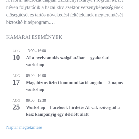
néven folytatódik a hazai kkv-szektor versenyképességének
elősegítését és tartós növekedési feltételeinek megteremtését
biztosító hitelprogram.…
KAMARAI ESEMÉNYEK
13:00
-
16:00
AUG
10
AI a nyelvtanulás szolgálatában – gyakorlati
workshop
09:00
-
16:00
AUG
17
Magabiztos üzleti kommunikáció angolul – 2 napos
workshop
09:00
-
12:30
AUG
25
Workshop – Facebook hirdetés AI-val: szövegtől a
kész kampányig egy délelőtt alatt
Naptár megtekintése