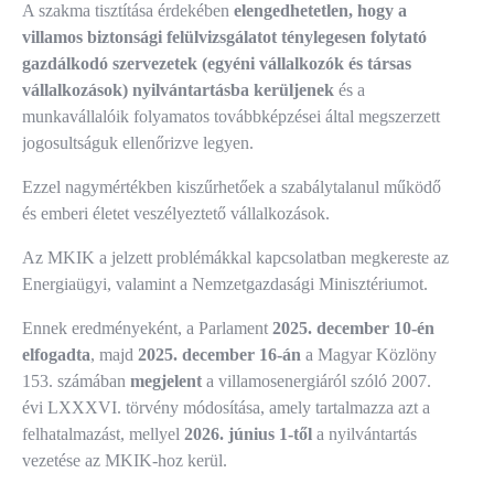
A szakma tisztítása érdekében
elengedhetetlen, hogy a
villamos biztonsági felülvizsgálatot ténylegesen folytató
gazdálkodó szervezetek (egyéni vállalkozók és társas
vállalkozások) nyilvántartásba kerüljenek
és a
munkavállalóik folyamatos továbbképzései által megszerzett
jogosultságuk ellenőrizve legyen.
Ezzel nagymértékben kiszűrhetőek a szabálytalanul működő
és emberi életet veszélyeztető vállalkozások.
Az MKIK a jelzett problémákkal kapcsolatban megkereste az
Energiaügyi, valamint a Nemzetgazdasági Minisztériumot.
Ennek eredményeként, a Parlament
2025. december 10-én
elfogadta
, majd
2025. december 16-án
a Magyar Közlöny
153. számában
megjelent
a villamosenergiáról szóló 2007.
évi LXXXVI. törvény módosítása, amely tartalmazza azt a
felhatalmazást, mellyel
2026. június 1-től
a nyilvántartás
vezetése az MKIK-hoz kerül.