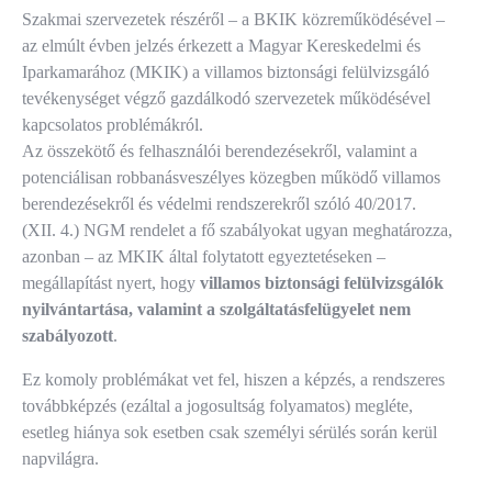
Szakmai szervezetek részéről – a BKIK közreműködésével –
az elmúlt évben jelzés érkezett a Magyar Kereskedelmi és
Iparkamarához (MKIK) a villamos biztonsági felülvizsgáló
tevékenységet végző gazdálkodó szervezetek működésével
kapcsolatos problémákról.
Az összekötő és felhasználói berendezésekről, valamint a
potenciálisan robbanásveszélyes közegben működő villamos
berendezésekről és védelmi rendszerekről szóló 40/2017.
(XII. 4.) NGM rendelet a fő szabályokat ugyan meghatározza,
azonban – az MKIK által folytatott egyeztetéseken –
megállapítást nyert, hogy
villamos biztonsági felülvizsgálók
nyilvántartása, valamint a szolgáltatásfelügyelet nem
szabályozott
.
Ez komoly problémákat vet fel, hiszen a képzés, a rendszeres
továbbképzés (ezáltal a jogosultság folyamatos) megléte,
esetleg hiánya sok esetben csak személyi sérülés során kerül
napvilágra.