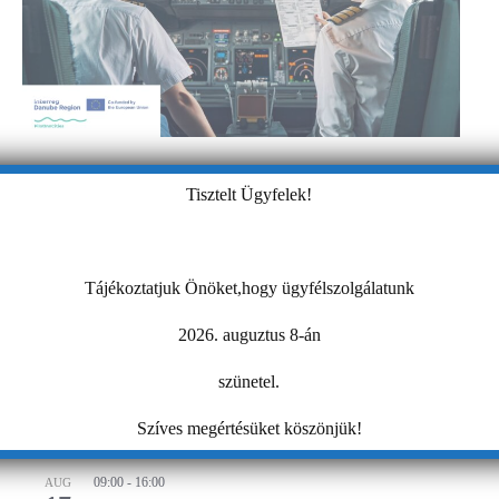
Smart City innovációs kísérleti projektek verseny
Tisztelt Ügyfelek!
2025. március 7-én megjelent a „PilotInnCitites– Pilot-alapú
innovációs ökoszisztémák okos városok számára” projekt
kísérletiinnovációs felhívása. A Smart City kísérleti innovációs
Tájékoztatjuk Önöket,hogy ügyfélszolgálatunk
verseny párhuzamosan hat…
2026. auguztus 8-án
KAMARAI ESEMÉNYEK
szünetel.
13:00
-
16:00
AUG
10
AI a nyelvtanulás szolgálatában – gyakorlati
Szíves megértésüket köszönjük!
workshop
09:00
-
16:00
AUG