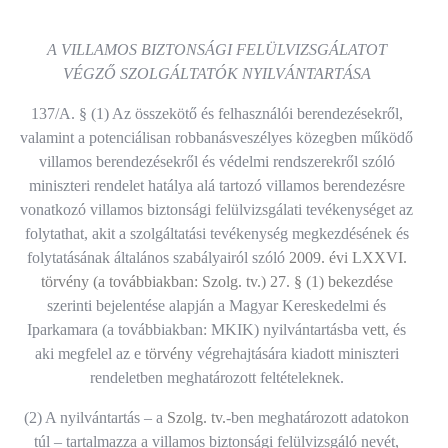
A VILLAMOS BIZTONSÁGI FELÜLVIZSGÁLATOT
VÉGZŐ SZOLGÁLTATÓK NYILVÁNTARTÁSA
137/A. § (1) Az összekötő és felhasználói berendezésekről,
valamint a potenciálisan robbanásveszélyes közegben működő
villamos berendezésekről és védelmi rendszerekről szóló
miniszteri rendelet hatálya alá tartozó villamos berendezésre
vonatkozó villamos biztonsági felülvizsgálati tevékenységet az
folytathat, akit a szolgáltatási tevékenység megkezdésének és
folytatásának általános szabályairól szóló
2009. évi LXXVI.
törvény (a továbbiakban: Szolg. tv.) 27. § (1) bekezdés
e
szerinti bejelentése alapján a Magyar Kereskedelmi és
Iparkamara (a továbbiakban: MKIK) nyilvántartásba
vet
t, és
aki megfelel az e
törvény
végrehajtására kiadott miniszteri
rendeletben meghatározott feltételeknek.
(2) A nyilvántartás – a
Szolg. tv.
-ben meghatározott adatokon
túl – tartalmazza a villamos biztonsági felülvizsgáló nevét,