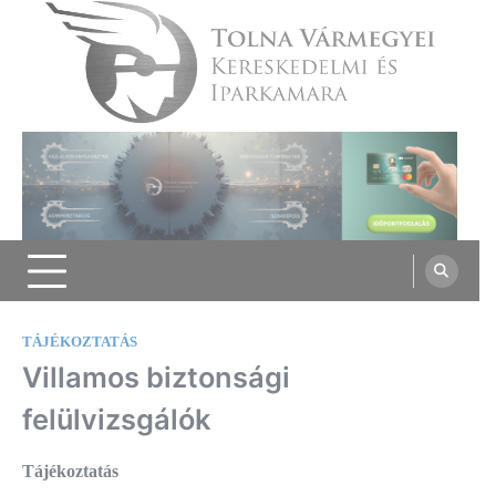
Skip
to
content
Tolna Vármegyei Kereskedelmi és
Iparkamara
TÁJÉKOZTATÁS
Villamos biztonsági
felülvizsgálók
Tájékoztatás