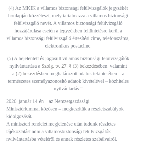
(4) Az MKIK a villamos biztonsági felülvizsgálók jegyzékét
honlapján közzéteszi, mely tartalmazza a villamos biztonsági
felülvizsgáló nevét. A villamos biztonsági felülvizsgáló
hozzájárulása esetén a jegyzékben feltüntetésre kerül a
villamos biztonsági felülvizsgáló értesítési címe, telefonszáma,
elektronikus postacíme.
(5) A bejelentett és jogosult villamos biztonsági felülvizsgálók
nyilvántartása a
Szolg. tv. 27. § (3) bekezdés
ében, valamint
a
(2) bekezdés
ben meghatározott adatok tekintetében – a
természetes személyazonosító adatok kivételével – közhiteles
nyilvántartás.”
2026. január 14-én – az Nemzetgazdasági
Minisztériummal közösen – megkezdtük a részletszabályok
kidolgozását.
A miniszteri rendelet megjelenése után tudunk részletes
tájékoztatást adni a villamosbiztonsági felülvizsgálók
nyilvántartásba vételéről és annak részletes szabályairól.