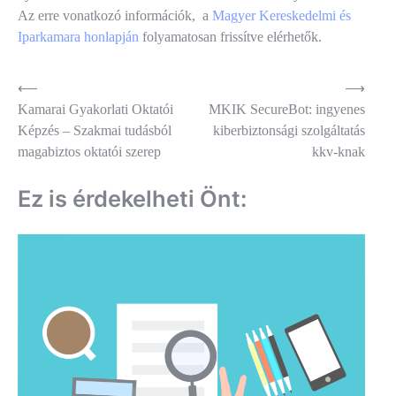
Az erre vonatkozó információk, a
Magyer Kereskedelmi és
Iparkamara honlapján
folyamatosan frissítve elérhetők.
Bejegyzés
⟵
⟶
Kamarai Gyakorlati Oktatói
MKIK SecureBot: ingyenes
navigáció
Képzés – Szakmai tudásból
kiberbiztonsági szolgáltatás
magabiztos oktatói szerep
kkv-knak
Ez is érdekelheti Önt: