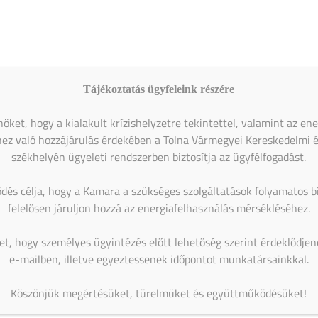
Magabiztos üzleti kommunikáció angolul – 2 napos
workshop
Naptár megtekintése
MIBEN SEGÍT A KAMARA?
Tájékoztatás ügyfeleink részére
öket, hogy a kialakult krízishelyzetre tekintettel, valamint az en
ez való hozzájárulás érdekében a Tolna Vármegyei Kereskedelmi 
székhelyén ügyeleti rendszerben biztosítja az ügyfélfogadást.
dés célja, hogy a Kamara a szükséges szolgáltatások folyamatos bi
felelősen járuljon hozzá az energiafelhasználás mérsékléséhez.
et, hogy személyes ügyintézés előtt lehetőség szerint érdeklődje
e-mailben, illetve egyeztessenek időpontot munkatársainkkal.
Köszönjük megértésüket, türelmüket és együttműködésüket!