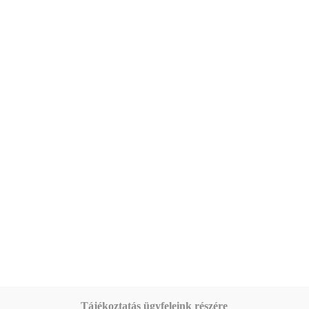
Tájékoztatás ügyfeleink részére