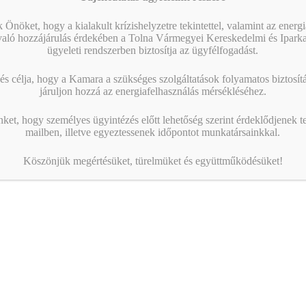
 Önöket, hogy a kialakult krízishelyzetre tekintettel, valamint az energ
való hozzájárulás érdekében a Tolna Vármegyei Kereskedelmi és Ipark
ügyeleti rendszerben biztosítja az ügyfélfogadást.
s célja, hogy a Kamara a szükséges szolgáltatások folyamatos biztosítás
járuljon hozzá az energiafelhasználás mérsékléséhez.
nket, hogy személyes ügyintézés előtt lehetőség szerint érdeklődjenek t
mailben, illetve egyeztessenek időpontot munkatársainkkal.
Köszönjük megértésüket, türelmüket és együttműködésüket!