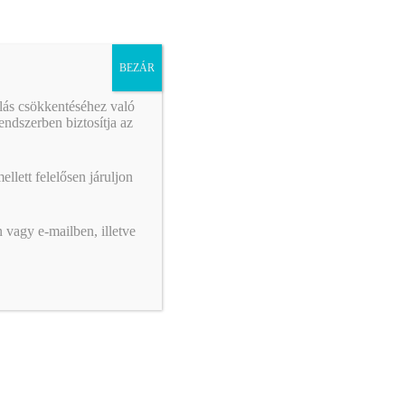
BEZÁR
álás csökkentéséhez való
ndszerben biztosítja az
llett felelősen járuljon
 vagy e-mailben, illetve