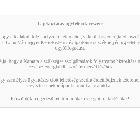
Tájékoztatás ügyfeleink részére
ogy a kialakult krízishelyzetre tekintettel, valamint az energiafelhaszn
 a Tolna Vármegyei Kereskedelmi és Iparkamara székhelyén ügyeleti re
ügyfélfogadást.
ja, hogy a Kamara a szükséges szolgáltatások folyamatos biztosítása me
hozzá az energiafelhasználás mérsékléséhez.
gy személyes ügyintézés előtt lehetőség szerint érdeklődjenek telefonon
egyeztessenek időpontot munkatársainkkal.
Köszönjük megértésüket, türelmüket és együttműködésüket!