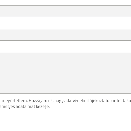
t megértettem. Hozzájárulok, hogy adatvédelmi tájékoztatóban leírtak
emélyes adataimat kezelje.