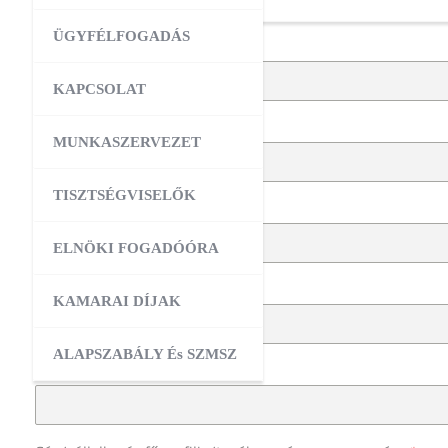
ÜGYFÉLFOGADÁS
A résztvevő neve:
*
KAPCSOLAT
A résztvevő e-mail címe:
*
MUNKASZERVEZET
TISZTSÉGVISELŐK
A résztvevő telefonszáma:
*
ELNÖKI FOGADÓÓRA
Cég/vállalkozás neve:
*
KAMARAI DÍJAK
ALAPSZABÁLY És SZMSZ
Cég/vállalkozás székhelye:
*