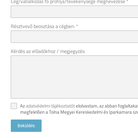
Cég/vállalkozás fő profilja/tevékenysége megnevezése
*
Résztvevő beosztása a cégben:
*
Kérdés az előadókhoz / megjegyzés:
Az
adatvédelmi tájékoztatót
elolvastam, az abban foglaltaka
megfelelően a Tolna Megyei Kereskedelmi és Iparkamara sz
Beküldés