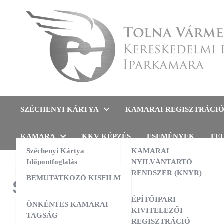
Skip
to
content
Tolna Vármegyei Kereskedel
SZÉCHENYI KÁRTYA
KAMARAI REGISZTRÁCI
KAMARA
KKV KÉPZÉS
ESEMÉNYEK
FE
Széchenyi Kártya
KAMARAI
Időpontfoglalás
NYILVÁNTARTÓ
RENDSZER (KNYR)
BEMUTATKOZÓ KISFILM
Szakképzési Fórum regisz
ÉPÍTŐIPARI
ÖNKÉNTES KAMARAI
KIVITELEZŐI
TAGSÁG
Az alábbi adatokkal jelentkezem a Szakképzési Fórumra :
REGISZTRÁCIÓ