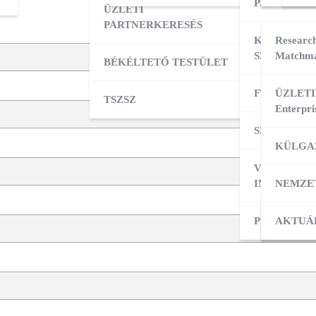
PARTNERK
ÜZLETI
PARTNERKERESÉS
KÜLPIACI
Research
SZOLGÁLT
Matchma
BÉKÉLTETŐ TESTÜLET
FT ADATBÁ
ÜZLETI
TSZSZ
Enterpri
SZOLGÁLT
KÜLGA
VÁLLALKO
INDÍTÁSA
NEMZE
PÁLYÁZAT
KÜLPI
AKTUÁ