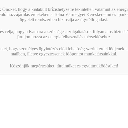
 Önöket, hogy a kialakult krízishelyzetre tekintettel, valamint az energ
való hozzájárulás érdekében a Tolna Vármegyei Kereskedelmi és Ipark
ügyeleti rendszerben biztosítja az ügyfélfogadást.
s célja, hogy a Kamara a szükséges szolgáltatások folyamatos biztosítás
járuljon hozzá az energiafelhasználás mérsékléséhez.
nket, hogy személyes ügyintézés előtt lehetőség szerint érdeklődjenek t
mailben, illetve egyeztessenek időpontot munkatársainkkal.
Köszönjük megértésüket, türelmüket és együttműködésüket!