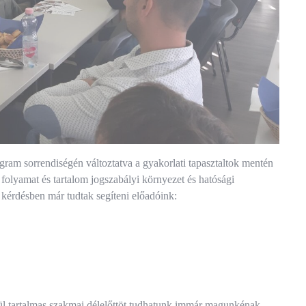
ram sorrendiségén változtatva a gyakorlati tapasztaltok mentén
i folyamat és tartalom jogszabályi környezet és hatósági
kérdésben már tudtak segíteni előadóink:
vül tartalmas szakmai délelőttöt tudhatunk immár magunkénak.