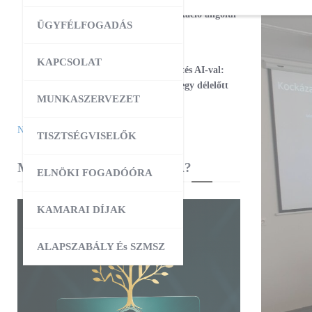
17
Magabiztos üzleti kommunikáció angolul
ÜGYFÉLFOGADÁS
– 2 napos workshop
09:00
-
12:30
AUG
KAPCSOLAT
25
Workshop – Facebook hirdetés AI-val:
szövegtől a kész kampányig egy délelőtt
MUNKASZERVEZET
alatt
Naptár megtekintése
TISZTSÉGVISELŐK
MIBEN SEGÍT A KAMARA?
ELNÖKI FOGADÓÓRA
KAMARAI DÍJAK
ALAPSZABÁLY És SZMSZ