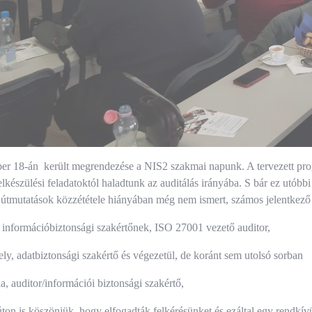
er 18-án került megrendezése a NIS2 szakmai napunk. A tervezett prog
elkészülési feladatoktól haladtunk az auditálás irányába. S bár ez utóbb
 útmutatások közzététele hiányában még nem ismert, számos jelentkező 
információbiztonsági szakértőnek, ISO 27001 vezető auditor,
y, adatbiztonsági szakértő és végezetül, de koránt sem utolsó sorban
la, auditor/információi biztonsági szakértő,
ton is köszönjük, hogy elfogadták felkérésünket és ezáltal egy rendkí