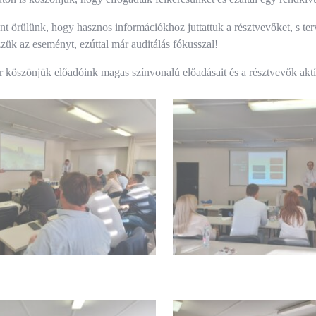
t örülünk, hogy hasznos információkhoz juttattuk a résztvevőket, s terve
ük az eseményt, ezúttal már auditálás fókusszal!
köszönjük előadóink magas színvonalú előadásait és a résztvevők aktív