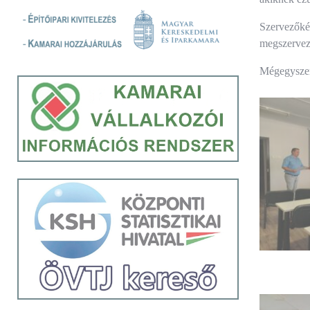
Szervezőkén
megszervezz
Mégegyszer 