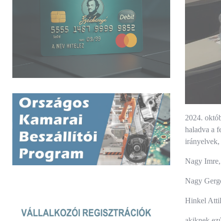
2024. októb
haladva a f
irányelvek,
Nagy Imre, 
Nagy Gergel
Hinkel Atti
akiknek ezú