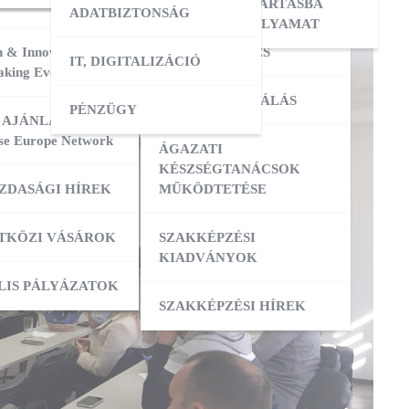
ERESÉS
OKTATÓI KÉPZÉS
NYILVÁNTARTÁSBA
ADATBIZTONSÁG
VÉTELI FOLYAMAT
 & Innovation
MESTERKÉPZÉS
IT, DIGITALIZÁCIÓ
ATÁSOK
king Event 2026
VIZSGADELEGÁLÁS
PÉNZÜGY
ZIS
 AJÁNLATOK:
se Europe Network
ÁGAZATI
ATÁSOK
KÉSZSÉGTANÁCSOK
ZDASÁGI HÍREK
MŰKÖDTETÉSE
ZÁS
TKÖZI VÁSÁROK
SZAKKÉPZÉSI
KIADVÁNYOK
OK
ACI TAGOZATOK
LIS PÁLYÁZATOK
SZAKKÉPZÉSI HÍREK