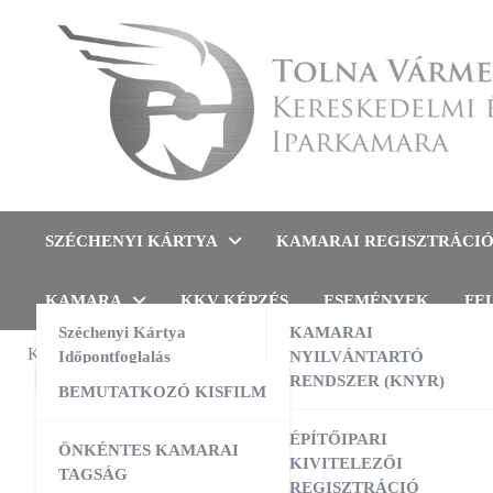
Skip
to
content
Tolna Vármegyei Kereskedel
SZÉCHENYI KÁRTYA
KAMARAI REGISZTRÁCI
KAMARA
KKV KÉPZÉS
ESEMÉNYEK
FE
Széchenyi Kártya
KAMARAI
KAMARAI ESEMÉNYEK
Időpontfoglalás
NYILVÁNTARTÓ
RENDEZVÉ
RENDSZER (KNYR)
BEMUTATKOZÓ KISFILM
NIS2
13:00
-
16:00
AUG
10
AI a nyelvtanulás szolgálatában –
ÉPÍTŐIPARI
ÖNKÉNTES KAMARAI
gyakorlati workshop
KIVITELEZŐI
TAGSÁG
REGISZTRÁCIÓ
09:00
-
16:00
AUG