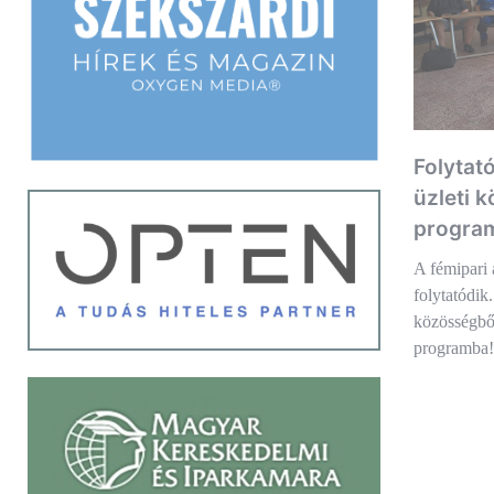
Folytat
üzleti 
progra
A fémipari 
folytatódik
közösségből
programba!