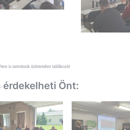
és
ben is tartottunk üzletember találkozót
ió
s érdekelheti Önt: