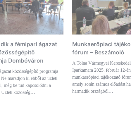
Munkaerőpiaci tájéko
ódik a fémipari ágazat
fórum – Beszámoló
közösségépítő
mja Dombóváron
A Tolna Vármegyei Kereskedel
Iparkamara 2025. február 12-én
ágazat közösségépítő programja
munkaerőpiaci tájékoztató fórumo
. Ne maradjon ki ebből az üzleti
amely során számos előadást hal
, még be tud kapcsolódni a
harmadik országból…
 Üzleti közösség…