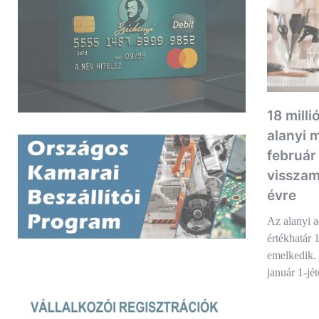
18 milli
alanyi 
február
visszam
évre
Az alanyi a
értékhatár 1
emelkedik.
január 1-jé