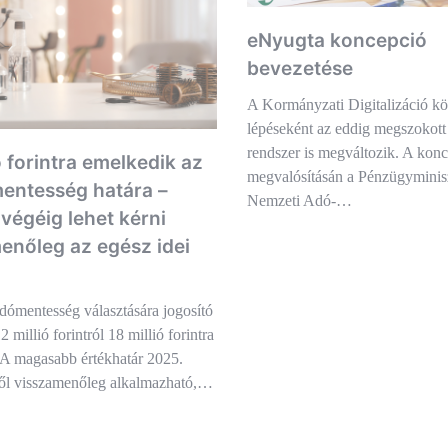
eNyugta koncepció
bevezetése
A Kormányzati Digitalizáció k
lépéseként az eddig megszokott
rendszer is megváltozik. A kon
ó forintra emelkedik az
megvalósításán a Pénzügyminisz
mentesség határa –
Nemzeti Adó-…
 végéig lehet kérni
enőleg az egész idei
dómentesség választására jogosító
2 millió forintról 18 millió forintra
 A magasabb értékhatár 2025.
től visszamenőleg alkalmazható,…