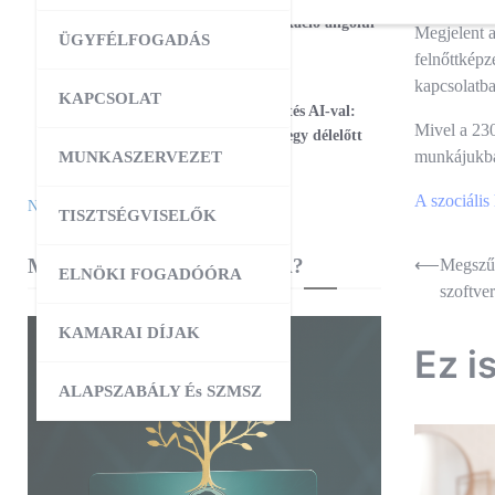
17
Magabiztos üzleti kommunikáció angolul
Megjelent a
ÜGYFÉLFOGADÁS
– 2 napos workshop
felnőttképz
kapcsolatba
09:00
-
12:30
AUG
KAPCSOLAT
25
Workshop – Facebook hirdetés AI-val:
Mivel a 230
szövegtől a kész kampányig egy délelőtt
munkájukb
MUNKASZERVEZET
alatt
A szociális
Naptár megtekintése
TISZTSÉGVISELŐK
MIBEN SEGÍT A KAMARA?
Bejegyz
⟵
Megszű
ELNÖKI FOGADÓÓRA
szoftve
navigác
KAMARAI DÍJAK
Ez i
ALAPSZABÁLY És SZMSZ