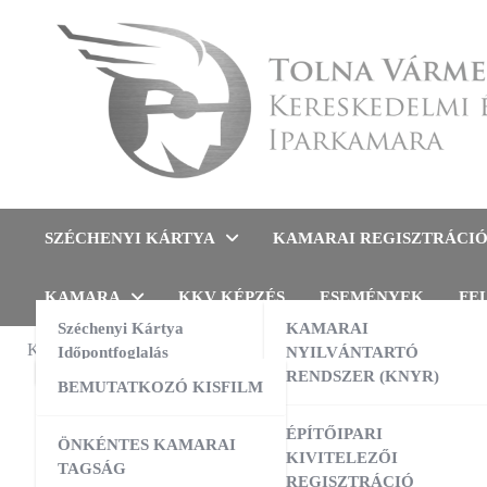
Skip
to
content
Tolna Vármegyei Kereskedel
SZÉCHENYI KÁRTYA
KAMARAI REGISZTRÁCI
KAMARA
KKV KÉPZÉS
ESEMÉNYEK
FE
Széchenyi Kártya
KAMARAI
KAMARAI ESEMÉNYEK
Időpontfoglalás
NYILVÁNTARTÓ
NAV
,
SZAK
RENDSZER (KNYR)
BEMUTATKOZÓ KISFILM
NAV 
13:00
-
16:00
AUG
10
AI a nyelvtanulás szolgálatában –
ÉPÍTŐIPARI
ÖNKÉNTES KAMARAI
gyakorlati workshop
jogs
KIVITELEZŐI
TAGSÁG
REGISZTRÁCIÓ
09:00
-
16:00
AUG