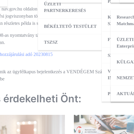
PARTNERK
ÜZLETI
 nav.gov.hu oldalon az alább olvasható tájékoztató a szociális hozzájáru
PARTNERKERESÉS
ési jogviszonyban történt évfolyamszorzó változásról is (és a hóközbeni
KÜLPIACI
Research
n részletes példa is szerepel az anyagban).
SZOLGÁLT
Matchma
BÉKÉLTETŐ TESTÜLET
8-as nyomtatvány tájékoztatójában egyelőre az évfolyamszorzót illető m
FT ADATBÁ
ÜZLETI
an.
TSZSZ
Enterpri
 hozzájárulási adó 20230815
SZOLGÁLT
KÜLGA
VÁLLALKO
és
nik az ügyfélkapus bejelentkezés a VENDÉGEM Szállás
MO
INDÍTÁSA
NEMZE
rbe
ió
PÁLYÁZAT
KÜLPI
AKTUÁ
s érdekelheti Önt: