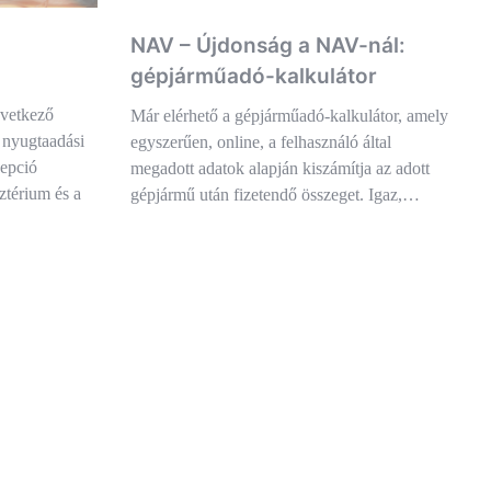
NAV – Újdonság a NAV-nál:
gépjárműadó-kalkulátor
övetkező
Már elérhető a gépjárműadó-kalkulátor, amely
 nyugtaadási
egyszerűen, online, a felhasználó által
cepció
megadott adatok alapján kiszámítja az adott
térium és a
gépjármű után fizetendő összeget. Igaz,…