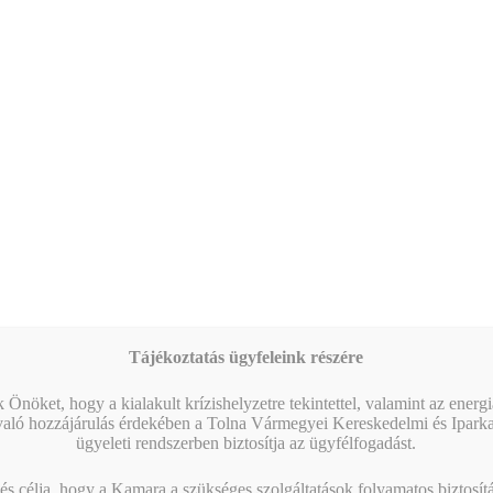
Tájékoztatás ügyfeleink részére
 Önöket, hogy a kialakult krízishelyzetre tekintettel, valamint az energ
való hozzájárulás érdekében a Tolna Vármegyei Kereskedelmi és Ipark
ügyeleti rendszerben biztosítja az ügyfélfogadást.
s célja, hogy a Kamara a szükséges szolgáltatások folyamatos biztosítás