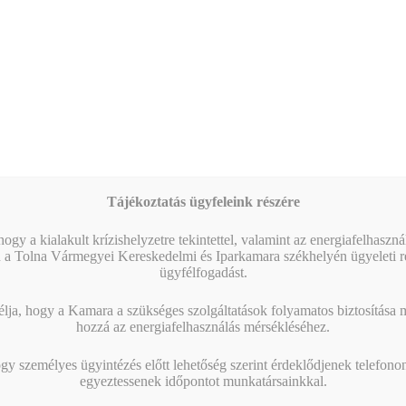
lesztési igénye a TEÁOR’08 01.11-09.90; 10.11-11.07, 12.00, 19.10-20,
ly/fürdőfejlesztéssel kapcsolatos beruházásokra irányul
 vállalkozás a Gazdaságfejlesztési és Innovációs Operatív Program Plu
P Plusz-1.2.3-21, GINOP Plusz-1.1.2-21, GINOP Plusz-1.3.1-21 és G
ott tevékenységek:
 megvalósítandó tevékenységek:
Tájékoztatás ügyfeleink részére
zközök, gépek beszerzése
,
új technológiai rendszerek
és kapacitások 
ogy a kialakult krízishelyzetre tekintettel, valamint az energiafelhaszn
 a Tolna Vármegyei Kereskedelmi és Iparkamara székhelyén ügyeleti re
mációs technológia-fejlesztés,
szoftver beszerzés, vagy üzleti felhőszo
ügyfélfogadást.
k 50 %-a)
jekt szakmai
megvalósítását támogató tevékenységek
(projektmenedzsm
ja, hogy a Kamara a szükséges szolgáltatások folyamatos biztosítása me
hozzá az energiafelhasználás mérsékléséhez.
 beszerzése, kötelező tájékoztatás, nyilvánosság költségei), mely az els
gy személyes ügyintézés előtt lehetőség szerint érdeklődjenek telefonon
ó tevékenységek:
egyeztessenek időpontot munkatársainkkal.