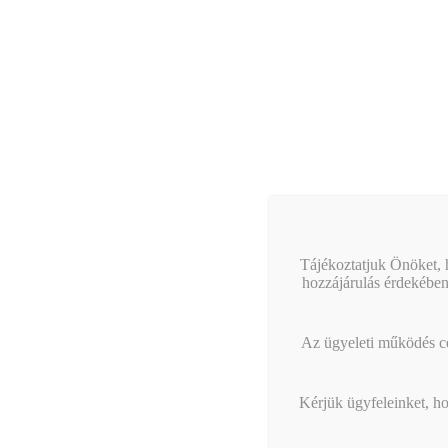
a fej
szálláshe
amely
21, GINO
részesült
Támogat
Kötelezően
Új es
Tájékoztatjuk Önöket, h
hozzájárulás érdekében
Infor
költsége
A pro
Az ügyeleti működés cél
készletek
Kérjük ügyfeleinket, ho
Választhat