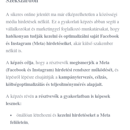
A sikeres online jelenlét ma már elképzelhetetlen a közösségi
média hirdetések nélkül. Ez a gyakorlati képzés abban segíti a
vállalkozókat és marketinggel foglalkozó munkatársakat, hogy
hatékonyan tudják kezelni és optimalizálni saját Facebook
és Instagram (Meta) hirdetéseiket
, akár külső szakember
nélkül is.
képzés célja
megismerjék a Meta
A
, hogy a résztvevők
(Facebook és Instagram) hirdetési rendszer működését,
és
kampánytervezés, célzás,
lépésről lépésre elsajátítják a
költségoptimalizálás és teljesítménymérés alapjait.
a résztvevők a gyakorlatban is képesek
A képzés révén
lesznek:
kezelni hirdetéseket a Meta
önállóan létrehozni és
felületein
,