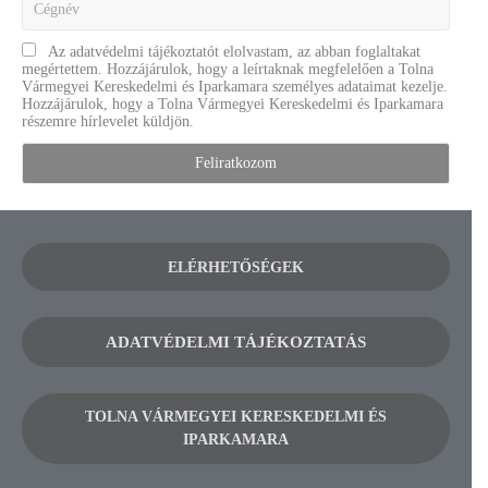
Az adatvédelmi tájékoztatót elolvastam, az abban foglaltakat
megértettem. Hozzájárulok, hogy a leírtaknak megfelelően a Tolna
Vármegyei Kereskedelmi és Iparkamara személyes adataimat kezelje.
Hozzájárulok, hogy a Tolna Vármegyei Kereskedelmi és Iparkamara
részemre hírlevelet küldjön.
ELÉRHETŐSÉGEK
ADATVÉDELMI TÁJÉKOZTATÁS
TOLNA VÁRMEGYEI KERESKEDELMI ÉS
IPARKAMARA