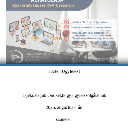
Tisztelt Ügyfelek!
Digitalizációs alapok-üzleti folyamatok felmérése,
ábrázolása
Képzésünk megfelelő létszám esetén indul. Kérjük,
Tájékoztatjuk Önöket,hogy ügyfélszolgálatunk
amennyiben érdeklődik a képzés iránt töltse ki az oldal alján
található űrlapot. Legyen Ön…
2026. auguztus 8-án
szünetel.