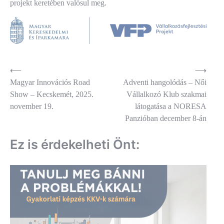
projekt keretében valósul meg.
Bejegyzés
⟵
⟶
Magyar Innovációs Road
Adventi hangolódás – Női
navigáció
Show – Kecskemét, 2025.
Vállalkozó Klub szakmai
november 19.
látogatása a NORESA
Panzióban december 8-án
Ez is érdekelheti Önt: