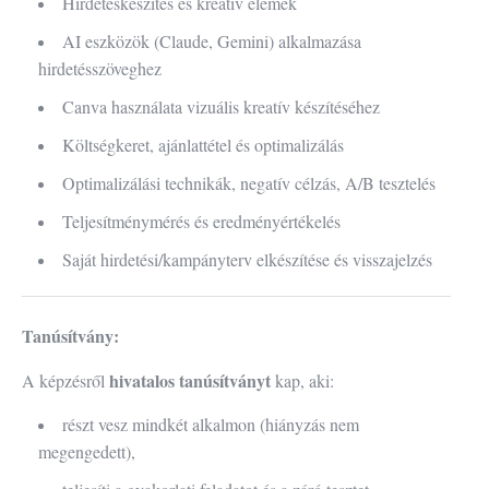
Hirdetéskészítés és kreatív elemek
AI eszközök (Claude, Gemini) alkalmazása
hirdetésszöveghez
Canva használata vizuális kreatív készítéséhez
Költségkeret, ajánlattétel és optimalizálás
Optimalizálási technikák, negatív célzás, A/B tesztelés
Teljesítménymérés és eredményértékelés
Saját hirdetési/kampányterv elkészítése és visszajelzés
Tanúsítvány:
hivatalos tanúsítványt
A képzésről
kap, aki:
részt vesz mindkét alkalmon (hiányzás nem
megengedett),