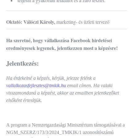
teljesíti a gyakorlati feladatot és a záró tesztet.
Oktató: Válóczi Károly,
marketing- és üzleti tervező
Ha szeretné, hogy vállalkozása Facebook hirdetései
eredményesek legyenek, jelentkezzen most a képzésre!
Jelentkezés:
Ha érdekelné a képzés, kérjük, jelezze felénk a
vallalkozasfejlesztes@tmkik.hu
email címen. Ha valaki
visszamondaná a képzést, akkor az emailben jelentkezőket
elsőként értesítjük.
A program a Nemzetgazdasági Minisztérium támogatásával a
NGM_SZERZ/173/3/2024_TMKIK/1 azonosítószámú