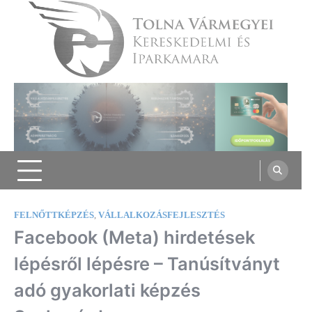
Skip
to
content
Tolna Vármegyei Kereskedelmi és
Iparkamara
FELNŐTTKÉPZÉS
,
VÁLLALKOZÁSFEJLESZTÉS
Facebook (Meta) hirdetések
lépésről lépésre – Tanúsítványt
adó gyakorlati képzés