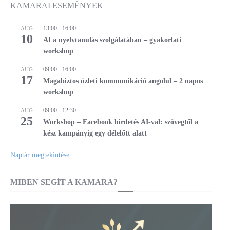
KAMARAI ESEMÉNYEK
13:00
-
16:00
AUG
10
AI a nyelvtanulás szolgálatában – gyakorlati
workshop
09:00
-
16:00
AUG
17
Magabiztos üzleti kommunikáció angolul – 2 napos
workshop
09:00
-
12:30
AUG
25
Workshop – Facebook hirdetés AI-val: szövegtől a
kész kampányig egy délelőtt alatt
Naptár megtekintése
MIBEN SEGÍT A KAMARA?