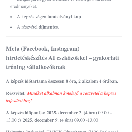
eredményeket.
tanúsítványt kap
A képzés végén
.
díjmentes
A részvétel
.
Meta (Facebook, Instagram)
hirdetéskészítés AI eszközökkel – gyakorlati
tréning vállalkozóknak
A képzés időtartama összesen 8 óra, 2 alkalom 4 órában.
Részvétel:
Mindkét alkalmon kötelező a részvétel a képzés
teljesítéséhez!
A képzés időpontja: 2025. december 2.
(4 óra)
09.00 –
2025. december 9. (4 óra)
13.00 és
09.00 -13.00
Helyszín:
Szekszárd, TMKIK Oktatóterem (7100 Szekszárd,