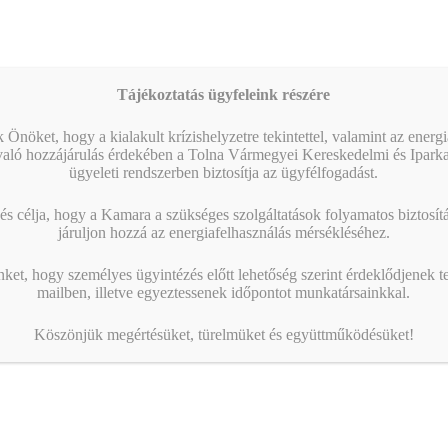
Naptár megtekintése
MIBEN SEGÍT A KAMARA?
Tájékoztatás ügyfeleink részére
 Önöket, hogy a kialakult krízishelyzetre tekintettel, valamint az energ
való hozzájárulás érdekében a Tolna Vármegyei Kereskedelmi és Ipark
ügyeleti rendszerben biztosítja az ügyfélfogadást.
s célja, hogy a Kamara a szükséges szolgáltatások folyamatos biztosítás
járuljon hozzá az energiafelhasználás mérsékléséhez.
nket, hogy személyes ügyintézés előtt lehetőség szerint érdeklődjenek t
mailben, illetve egyeztessenek időpontot munkatársainkkal.
Köszönjük megértésüket, türelmüket és együttműködésüket!