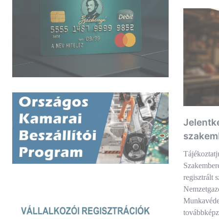
Jelentk
szakem
Tájékoztat
Szakember
regisztrált 
Nemzetgazd
Munkavédel
továbbképz