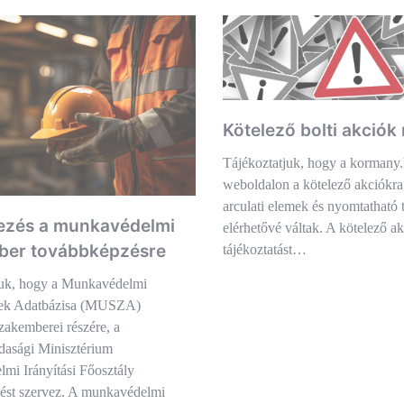
Kötelező bolti akciók 
Tájékoztatjuk, hogy a kormany
weboldalon a kötelező akciókr
arculati elemek és nyomtatható 
ezés a munkavédelmi
elérhetővé váltak. A kötelező ak
ber továbbképzésre
tájékoztatást…
juk, hogy a Munkavédelmi
ek Adatbázisa (MUSZA)
szakemberei részére, a
asági Minisztérium
mi Irányítási Főosztály
ést szervez. A munkavédelmi