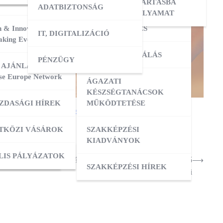
ERESÉS
OKTATÓI KÉPZÉS
NYILVÁNTARTÁSBA
ADATBIZTONSÁG
VÉTELI FOLYAMAT
 & Innovation
MESTERKÉPZÉS
IT, DIGITALIZÁCIÓ
ATÁSOK
king Event 2026
VIZSGADELEGÁLÁS
PÉNZÜGY
ZIS
 AJÁNLATOK:
se Europe Network
ÁGAZATI
ATÁSOK
KÉSZSÉGTANÁCSOK
ZDASÁGI HÍREK
MŰKÖDTETÉSE
II. fokú hőségriasztás elrendelésével
kapcsolatban.
ZÁS
TKÖZI VÁSÁROK
SZAKKÉPZÉSI
KIADVÁNYOK
OK
ACI TAGOZATOK
LIS PÁLYÁZATOK
nformációs füzet: A számla, nyugta kibocsátásának alapvető
⟶
SZAKKÉPZÉSI HÍREK
szabályai