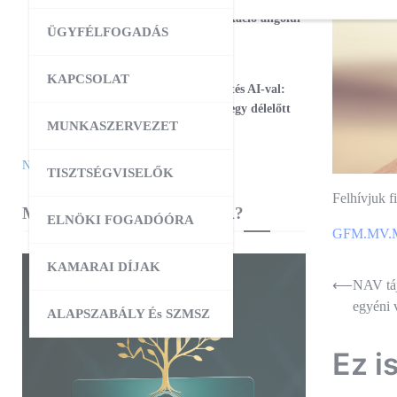
17
Magabiztos üzleti kommunikáció angolul
ÜGYFÉLFOGADÁS
– 2 napos workshop
09:00
-
12:30
AUG
KAPCSOLAT
25
Workshop – Facebook hirdetés AI-val:
szövegtől a kész kampányig egy délelőtt
MUNKASZERVEZET
alatt
Naptár megtekintése
TISZTSÉGVISELŐK
Felhívjuk 
MIBEN SEGÍT A KAMARA?
ELNÖKI FOGADÓÓRA
GFM.MV.Mel
KAMARAI DÍJAK
Bejegyz
⟵
NAV táj
egyéni 
navigác
ALAPSZABÁLY És SZMSZ
Ez i