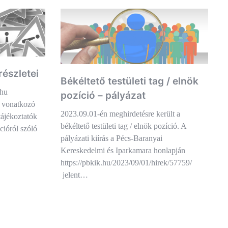
részletei
Békéltető testületi tag / elnök
.hu
pozíció – pályázat
a vonatkozó
2023.09.01-én meghirdetésre került a
tájékoztatók
békéltető testületi tag / elnök pozíció. A
cióról szóló
pályázati kiírás a Pécs-Baranyai
Kereskedelmi és Iparkamara honlapján
https://pbkik.hu/2023/09/01/hirek/57759/
jelent…