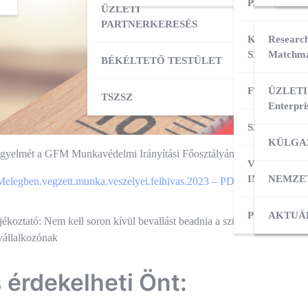
PARTNERK
ÜZLETI
PARTNERKERESÉS
KÜLPIACI
Research
SZOLGÁLT
Matchma
BÉKÉLTETŐ TESTÜLET
FT ADATBÁ
ÜZLETI
TSZSZ
Enterpri
SZOLGÁLT
KÜLGA
figyelmét a GFM Munkavédelmi Irányítási Főosztályának felhívására a
VÁLLALKO
INDÍTÁSA
NEMZE
egben.vegzett.munka.veszelyei.felhivas.2023 – PDF
PÁLYÁZAT
KÜLPI
AKTUÁ
és
ékoztató: Nem kell soron kívül bevallást beadnia a szünetelő
NAV i
vállalkozónak
ió
s érdekelheti Önt: