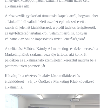
amelynek középpontjában ezúttal a LinkedIn üzleti célú
alkalmazása állt.
A résztvevők gyakorlati útmutatást kaptak arról, hogyan lehet
a LinkedInből valódi üzleti eszközt építeni: szó esett a
szakértői jelenlét kialakításáról, a profil tudatos felépítéséről,
az ügyfélszerző tartalmakról, valamint arról is, hogyan
válhatnak az online kapcsolatok üzleti lehetőségekké.
Az előadást Válóczi Károly AI marketing- és üzleti tervező, a
Marketing Klub szakmai vezetője tartotta, aki konkrét
példákon és alkalmazható szemléleten keresztül mutatta be a
platform üzleti potenciálját.
Köszönjük a résztvevők aktív közreműködését és
érdeklődését – várjuk Önöket a Marketing Klub következő
alkalmán is.
Bejegyzés