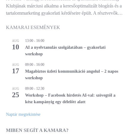
Klubjának márciusi alkalma a keresőoptimalizált blogírás és a
tartalommarketing gyakorlati kérdéseire épült. A résztvevők…
KAMARAI ESEMÉNYEK
13:00
-
16:00
AUG
10
AI a nyelvtanulás szolgálatában – gyakorlati
workshop
09:00
-
16:00
AUG
17
Magabiztos üzleti kommunikáció angolul – 2 napos
workshop
09:00
-
12:30
AUG
25
Workshop – Facebook hirdetés AI-val: szövegtől a
kész kampányig egy délelőtt alatt
Naptár megtekintése
MIBEN SEGÍT A KAMARA?