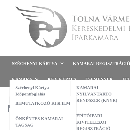
Skip
to
content
Tolna Vármegyei Kereskedel
SZÉCHENYI KÁRTYA
KAMARAI REGISZTRÁCI
KAMARA
KKV KÉPZÉS
ESEMÉNYEK
FE
Széchenyi Kártya
KAMARAI
Időpontfoglalás
NYILVÁNTARTÓ
RENDSZER (KNYR)
BEMUTATKOZÓ KISFILM
Marketing Klub
ÉPÍTŐIPARI
ÖNKÉNTES KAMARAI
KIVITELEZŐI
TAGSÁG
REGISZTRÁCIÓ