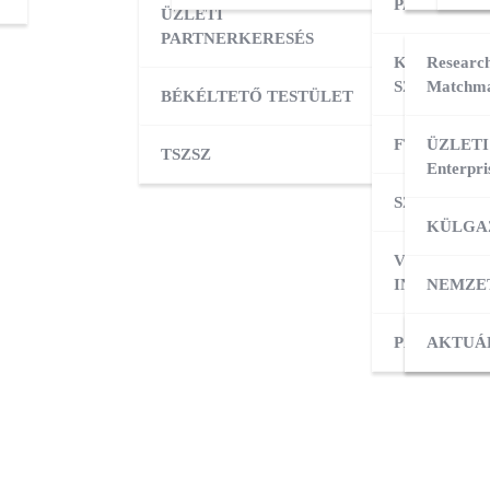
PARTNERK
ÜZLETI
PARTNERKERESÉS
KÜLPIACI
Research
SZOLGÁLT
Matchma
BÉKÉLTETŐ TESTÜLET
FT ADATBÁ
ÜZLETI
TSZSZ
Enterpri
SZOLGÁLT
KÜLGA
VÁLLALKO
INDÍTÁSA
NEMZE
PÁLYÁZAT
KÜLPI
AKTUÁ