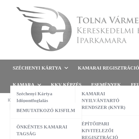
Skip
to
content
Tolna Vármegyei Kereskedel
SZÉCHENYI KÁRTYA
KAMARAI REGISZTRÁCI
KAMARA
KKV KÉPZÉS
ESEMÉNYEK
FE
Széchenyi Kártya
KAMARAI
KAMARAI ESEMÉNYEK
Időpontfoglalás
NYILVÁNTARTÓ
MARKETIN
RENDSZER (KNYR)
BEMUTATKOZÓ KISFILM
Mark
13:00
-
16:00
AUG
10
AI a nyelvtanulás szolgálatában –
ÉPÍTŐIPARI
ÖNKÉNTES KAMARAI
gyakorlati workshop
KIVITELEZŐI
Évekkel ez
TAGSÁG
REGISZTRÁCIÓ
09:00
-
16:00
AUG