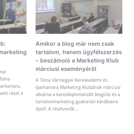
b:
Amikor a blog már nem csak
 marketing
tartalom, hanem ügyfélszerzés
– beszámoló a Marketing Klub
márciusi eseményéről
mai
Tolna
A Tolna Vármegyei Kereskedelmi és
parkamara,
Iparkamara Marketing Klubjának márciusi
vett részt a
alkalma a keresőoptimalizált blogírás és a
tartalommarketing gyakorlati kérdéseire
épült. A résztvevők…