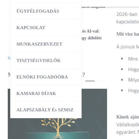
utána sem
17
Magabiztos üzleti kommunikáció angolul
ÜGYFÉLFOGADÁS
2026-ban a
– 2 napos workshop
kapcsolato
09:00
-
12:30
AUG
KAPCSOLAT
25
Workshop – Facebook hirdetés AI-val:
Mit visz h
szövegtől a kész kampányig egy délelőtt
MUNKASZERVEZET
alatt
A júniusi 
Naptár megtekintése
Mire 
TISZTSÉGVISELŐK
Hogya
MIBEN SEGÍT A KAMARA?
ELNÖKI FOGADÓÓRA
Milye
Hogya
KAMARAI DÍJAK
ALAPSZABÁLY És SZMSZ
Kinek aján
Vállalkozó
egyaránt. 