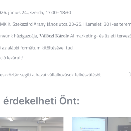
026. június 24., szerda, 17:00–18:30
TMKIK, Szekszárd Arany János utca 23-25. III.emelet, 301-es tere
nyünk házigazdája,
AI marketing- és üzleti tervez
Válóczi Károly
i az alábbi formátum kitöltésével tud.
ció lezárult!
eszköztár segíti a hazai vállalkozások felkészülését
Ú
és
ió
s érdekelheti Önt: