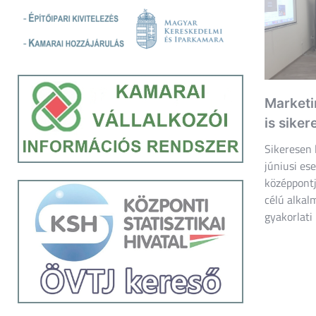
Marketi
is siker
Sikeresen 
júniusi e
középpontj
célú alkal
gyakorlati