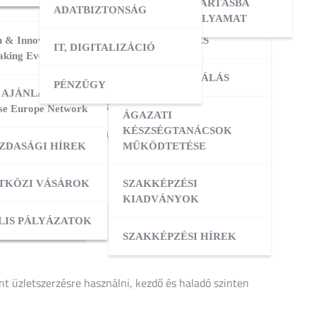
ERESÉS
OKTATÓI KÉPZÉS
NYILVÁNTARTÁSBA
ADATBIZTONSÁG
VÉTELI FOLYAMAT
n építhet szakértői hírnevet és szerezhet üzleti
 & Innovation
MESTERKÉPZÉS
IT, DIGITALIZÁCIÓ
ATÁSOK
king Event 2026
VIZSGADELEGÁLÁS
PÉNZÜGY
ZIS
 AJÁNLATOK:
alódi üzleti eszköz a vállalkozók kezében:
se Europe Network
ÁGAZATI
legesen jelen lennie rajta
ATÁSOK
KÉSZSÉGTANÁCSOK
ZDASÁGI HÍREK
MŰKÖDTETÉSE
ügyfeleit
ZÁS
TKÖZI VÁSÁROK
SZAKKÉPZÉSI
KIADVÁNYOK
OK
ACI TAGOZATOK
LIS PÁLYÁZATOK
SZAKKÉPZÉSI HÍREK
t üzletszerzésre használni, kezdő és haladó szinten