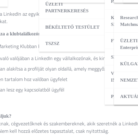
mi.
PARTNERK
ÜZLETI
PARTNERKERESÉS
 LinkedIn az egyik legértékesebb felület, ahol egy vállalkozó ingye
KÜLPIACI
Research
kat.
SZOLGÁLT
Matchma
BÉKÉLTETŐ TESTÜLET
aza a klubtalálkozóról?
FT ADATBÁ
ÜZLETI
TSZSZ
Marketing Klubban közösen végigjárjuk, hogyan lesz a LinkedInből v
Enterpri
való valójában a LinkedIn egy vállalkozónak, és kinek éri meg tény
SZOLGÁLT
KÜLGA
n alakítsa a profilját olyan oldallá, amely meggyőzi a potenciális 
VÁLLALKO
n tartalom hoz valóban ügyfelet
INDÍTÁSA
NEMZE
n lesz egy kapcsolatból ügyfél
PÁLYÁZAT
KÜLPI
AKTUÁ
ljuk?
knak, cégvezetőknek és szakembereknek, akik szeretnék a LinkedIn
Nem kell hozzá előzetes tapasztalat, csak nyitottság.