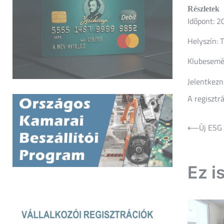
Részletek
Időpont: 2
Helyszín: 
Klubesemé
Jelentkezn
A regisztrá
⟵
Új ESG 
Bejegyz
navigác
Ez i