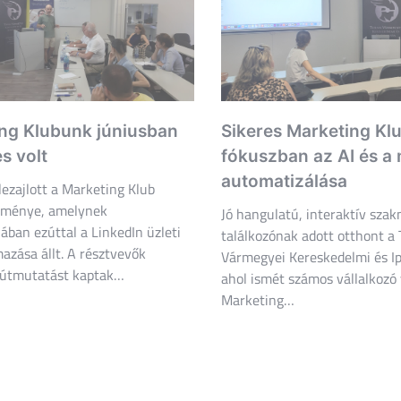
ng Klubunk júniusban
Sikeres Marketing Klu
es volt
fókuszban az AI és a
automatizálása
lezajlott a Marketing Klub
seménye, amelynek
Jó hangulatú, interaktív szak
ában ezúttal a LinkedIn üzleti
találkozónak adott otthont a 
mazása állt. A résztvevők
Vármegyei Kereskedelmi és I
 útmutatást kaptak…
ahol ismét számos vállalkozó 
Marketing…