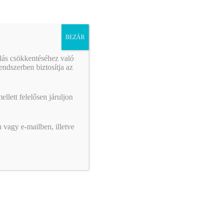
térség gazdasági fejlődéséért
BEZÁR
álás csökkentéséhez való
ndszerben biztosítja az
llett felelősen járuljon
 vagy e-mailben, illetve
Kivitelezői felelősségbiztosítás
 szakmai
Az építőipari kivitelezési tevékenységet
végző vállalkozásoknak 2025. január 15-től