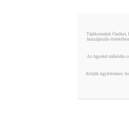
vállalk
navigác
Ez i
Tájékoztatjuk Önöket, h
hozzájárulás érdekében
Az ügyeleti működés cél
Kérjük ügyfeleinket, ho
Kötelező
felelős
Miért kell é