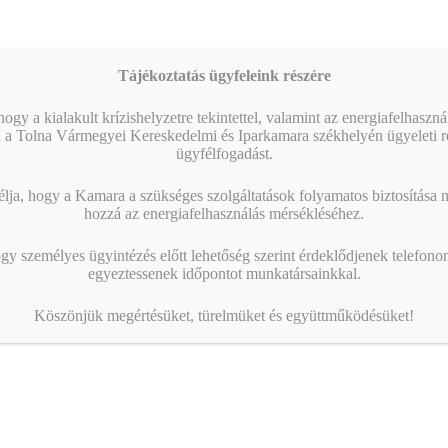
ozásoknak
ió
s érdekelheti Önt:
Tájékoztatás ügyfeleink részére
ogy a kialakult krízishelyzetre tekintettel, valamint az energiafelhaszn
 a Tolna Vármegyei Kereskedelmi és Iparkamara székhelyén ügyeleti re
ügyfélfogadást.
ja, hogy a Kamara a szükséges szolgáltatások folyamatos biztosítása me
hozzá az energiafelhasználás mérsékléséhez.
gy személyes ügyintézés előtt lehetőség szerint érdeklődjenek telefonon
egyeztessenek időpontot munkatársainkkal.
Köszönjük megértésüket, türelmüket és együttműködésüket!
 kivitelezői
Zérókarbon átállás –
ségbiztos – GYIK
nap KKV-k számára
Szekszárdon
s mire szolgál a