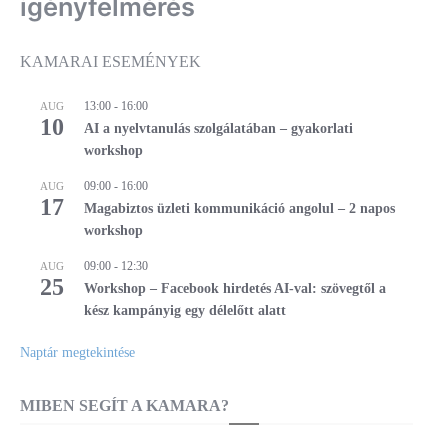
igényfelmérés
KAMARAI ESEMÉNYEK
13:00
-
16:00
AUG
10
AI a nyelvtanulás szolgálatában – gyakorlati
workshop
09:00
-
16:00
AUG
17
Magabiztos üzleti kommunikáció angolul – 2 napos
workshop
09:00
-
12:30
AUG
25
Workshop – Facebook hirdetés AI-val: szövegtől a
kész kampányig egy délelőtt alatt
Naptár megtekintése
MIBEN SEGÍT A KAMARA?