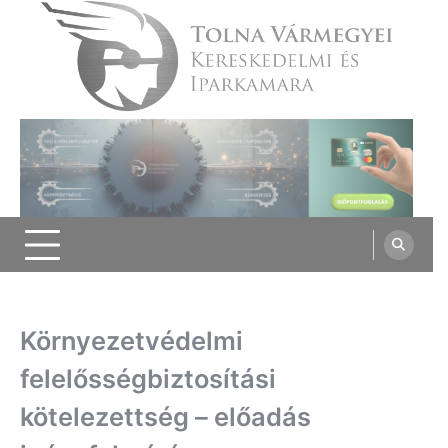
Skip
to
content
Tolna Vármegyei Kereskedelmi és
Iparkamara
Környezetvédelmi
felelősségbiztosítási
kötelezettség – előadás