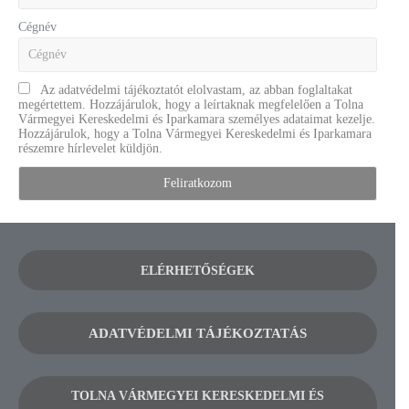
Cégnév
Az adatvédelmi tájékoztatót elolvastam, az abban foglaltakat
megértettem. Hozzájárulok, hogy a leírtaknak megfelelően a Tolna
Vármegyei Kereskedelmi és Iparkamara személyes adataimat kezelje.
Hozzájárulok, hogy a Tolna Vármegyei Kereskedelmi és Iparkamara
részemre hírlevelet küldjön.
ELÉRHETŐSÉGEK
ADATVÉDELMI TÁJÉKOZTATÁS
TOLNA VÁRMEGYEI KERESKEDELMI ÉS