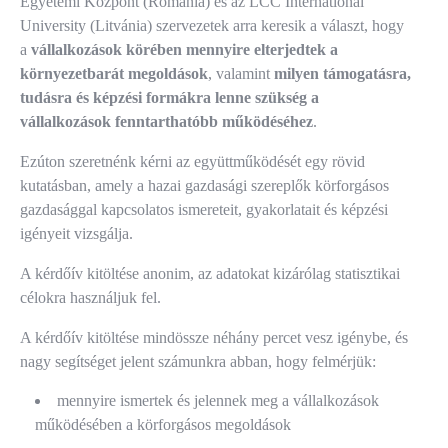
Egyetemi Központ (Románia) és az LCC International
University (Litvánia) szervezetek arra keresik a választ, hogy
a
vállalkozások körében mennyire elterjedtek a
környezetbarát megoldások
, valamint
milyen támogatásra,
tudásra és képzési formákra lenne szükség a
vállalkozások fenntarthatóbb működéséhez
.
Ezúton szeretnénk kérni az együttműködését egy rövid
kutatásban, amely a hazai gazdasági szereplők körforgásos
gazdasággal kapcsolatos ismereteit, gyakorlatait és képzési
igényeit vizsgálja.
A kérdőív kitöltése anonim, az adatokat kizárólag statisztikai
célokra használjuk fel.
A kérdőív kitöltése mindössze néhány percet vesz igénybe, és
nagy segítséget jelent számunkra abban, hogy felmérjük:
mennyire ismertek és jelennek meg a vállalkozások
működésében a körforgásos megoldások