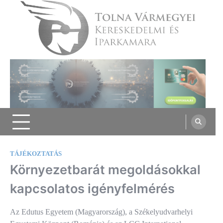
Skip
to
content
Tolna Vármegyei Kereskedelmi és
Iparkamara
TÁJÉKOZTATÁS
Környezetbarát megoldásokkal
kapcsolatos igényfelmérés
Az Edutus Egyetem (Magyarország), a Székelyudvarhelyi