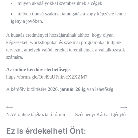
milyen akadályokkal szembesülnek a cégek
milyen típusú szakmai támogatásra vagy képzésre lenne
igény a jövőben.
A kutatás eredményei hozzájárulnak ahhoz, hogy olyan
képzéseket, workshopokat és szakmai programokat tudjunk
tervezni, amelyek valódi értéket teremthetnek a vállalkozások
számára.
Az online kérdőív elérhetősége
:
https://forms.gle/Qn49aUFnkvcX2XZM7
A kérdőív kitöltésére
2026. január 26-ig
van lehetőség.
Bejegyzés
⟵
⟶
NAV online tájékoztató fórum
Széchenyi Kártya Igénylés
navigáció
Ez is érdekelheti Önt: