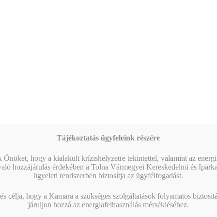
MIBEN SEGÍT A KAMARA?
Tájékoztatás ügyfeleink részére
 Önöket, hogy a kialakult krízishelyzetre tekintettel, valamint az energ
való hozzájárulás érdekében a Tolna Vármegyei Kereskedelmi és Ipark
ügyeleti rendszerben biztosítja az ügyfélfogadást.
s célja, hogy a Kamara a szükséges szolgáltatások folyamatos biztosítás
járuljon hozzá az energiafelhasználás mérsékléséhez.