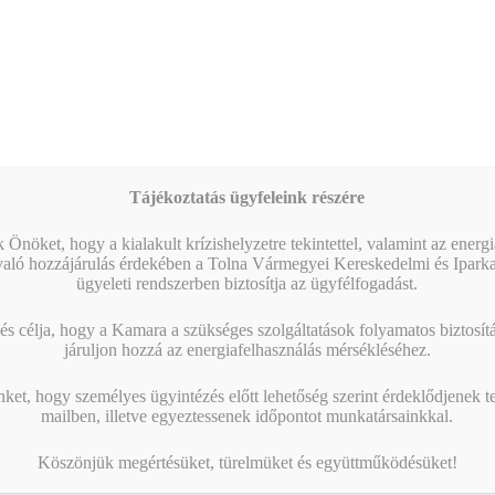
09:00
-
16:00
AUG
17
Magabiztos üzleti kommunikáció angolul – 2 napos
workshop
09:00
-
12:30
AUG
25
Workshop – Facebook hirdetés AI-val: szövegtől a
kész kampányig egy délelőtt alatt
Tájékoztatás ügyfeleink részére
Naptár megtekintése
 Önöket, hogy a kialakult krízishelyzetre tekintettel, valamint az energ
való hozzájárulás érdekében a Tolna Vármegyei Kereskedelmi és Ipark
MIBEN SEGÍT A KAMARA?
ügyeleti rendszerben biztosítja az ügyfélfogadást.
s célja, hogy a Kamara a szükséges szolgáltatások folyamatos biztosítás
járuljon hozzá az energiafelhasználás mérsékléséhez.
nket, hogy személyes ügyintézés előtt lehetőség szerint érdeklődjenek t
mailben, illetve egyeztessenek időpontot munkatársainkkal.
Köszönjük megértésüket, türelmüket és együttműködésüket!