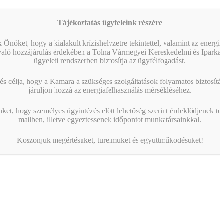
sokat javultak, a GKI konjunktúraindexe ötödik hónapja
emelkedik. A GKI Gazdaságkutató által – az…
Tájékoztatás ügyfeleink részére
KAMARAI ESEMÉNYEK
 Önöket, hogy a kialakult krízishelyzetre tekintettel, valamint az energ
való hozzájárulás érdekében a Tolna Vármegyei Kereskedelmi és Ipark
ügyeleti rendszerben biztosítja az ügyfélfogadást.
09:00
-
12:30
AUG
6
AI – A vállalkozásod új tanácsadója – Haladó
s célja, hogy a Kamara a szükséges szolgáltatások folyamatos biztosítás
workshop
járuljon hozzá az energiafelhasználás mérsékléséhez.
13:00
-
16:00
AUG
10
nket, hogy személyes ügyintézés előtt lehetőség szerint érdeklődjenek t
AI a nyelvtanulás szolgálatában – gyakorlati
mailben, illetve egyeztessenek időpontot munkatársainkkal.
workshop
Köszönjük megértésüket, türelmüket és együttműködésüket!
09:00
-
16:00
AUG
17
Magabiztos üzleti kommunikáció angolul – 2 napos
workshop
Naptár megtekintése
MIBEN SEGÍT A KAMARA?