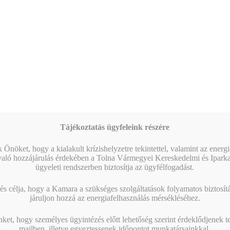
Tájékoztatás ügyfeleink részére
 Önöket, hogy a kialakult krízishelyzetre tekintettel, valamint az energ
való hozzájárulás érdekében a Tolna Vármegyei Kereskedelmi és Ipark
ügyeleti rendszerben biztosítja az ügyfélfogadást.
s célja, hogy a Kamara a szükséges szolgáltatások folyamatos biztosítás
járuljon hozzá az energiafelhasználás mérsékléséhez.
nket, hogy személyes ügyintézés előtt lehetőség szerint érdeklődjenek t
mailben, illetve egyeztessenek időpontot munkatársainkkal.