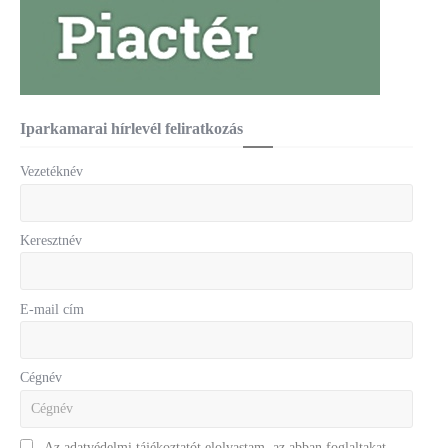
Iparkamarai hírlevél feliratkozás
Vezetéknév
Keresztnév
E-mail cím
Cégnév
Az adatvédelmi tájékoztatót elolvastam, az abban foglaltakat