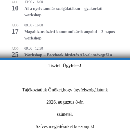
13:00
-
16:00
AUG
10
AI a nyelvtanulás szolgálatában – gyakorlati
workshop
09:00
-
16:00
AUG
17
Magabiztos üzleti kommunikáció angolul – 2 napos
workshop
09:00
-
12:30
AUG
25
Workshop – Facebook hirdetés AI-val: szövegtől a
kész kampányig egy délelőtt alatt
Tisztelt Ügyfelek!
Naptár megtekintése
MIBEN SEGÍT A KAMARA?
Tájékoztatjuk Önöket,hogy ügyfélszolgálatunk
2026. auguztus 8-án
szünetel.
Szíves megértésüket köszönjük!