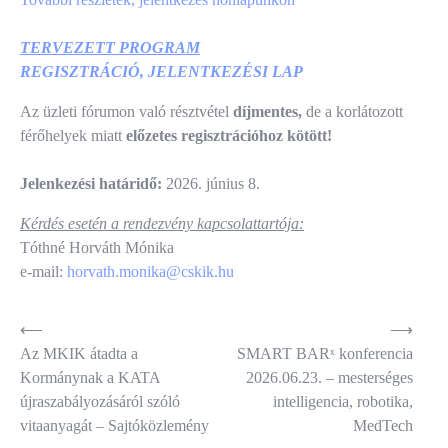
TERVEZETT PROGRAM
REGISZTRÁCIÓ, JELENTKEZÉSI LAP
Az üzleti fórumon való résztvétel
díjmentes,
de a korlátozott
férőhelyek miatt
előzetes regisztrációhoz kötött!
Jelenkezési határidő:
2026. június 8.
Kérdés esetén a rendezvény kapcsolattartója:
Tóthné Horváth Mónika
e-mail:
horvath.monika@cskik.hu
Bejegyzés
⟵
⟶
Az MKIK átadta a
SMART BARˣ konferencia
navigáció
Kormánynak a KATA
2026.06.23. – mesterséges
újraszabályozásáról szóló
intelligencia, robotika,
vitaanyagát – Sajtóközlemény
MedTech