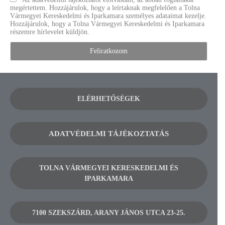
megértettem. Hozzájárulok, hogy a leírtaknak megfelelően a Tolna
Vármegyei Kereskedelmi és Iparkamara személyes adataimat kezelje.
Hozzájárulok, hogy a Tolna Vármegyei Kereskedelmi és Iparkamara
részemre hírlevelet küldjön.
ELÉRHETŐSÉGEK
ADATVÉDELMI TÁJÉKOZTATÁS
TOLNA VÁRMEGYEI KERESKEDELMI ÉS
IPARKAMARA
7100 SZEKSZÁRD, ARANY JÁNOS UTCA 23-25.