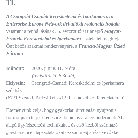
11.
A Csongrád-Csanádi Kereskedelmi és Iparkamara, az
Enterprise Europe Network dél-alföldi regionális irodája
,
valamint a fennállásának 35. évfordulóját ünneplő
Magyar-
Francia Kereskedelmi és Iparkamara
tisztelettel meghívja
Önt közös szakmai rendezvényére, a
Francia-Magyar Üzleti
Fórum
ra
.
Időpont:
2026. június 11. 9 óra
(regisztráció: 8.30-tól)
Helyszín:
Csongrád-Csanádi Kereskedelmi és Iparkamara
székháza
(6721 Szeged, Párizsi krt. 8-12. II. emeleti konferenciaterem)
Eseményünk célja, hogy gyakorlati útmutatást nyújtson a
francia piaci terjeszkedéshez, bemutassa a legmodernebb AI-
alapú ügyfélszerzési technikákat, és első kézből származó
„best practice” tapasztalatokat osszon meg a résztvevőkkel.