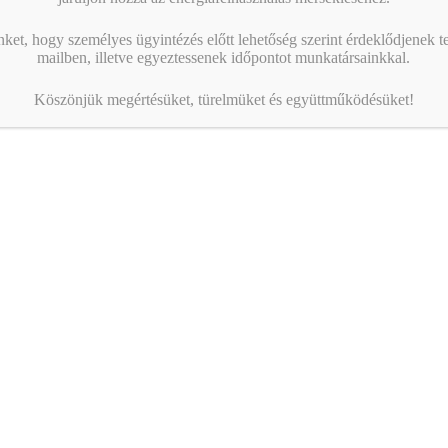
Naptár megtekintése
nket, hogy személyes ügyintézés előtt lehetőség szerint érdeklődjenek t
MIBEN SEGÍT A KAMARA?
mailben, illetve egyeztessenek időpontot munkatársainkkal.
Köszönjük megértésüket, türelmüket és együttműködésüket!