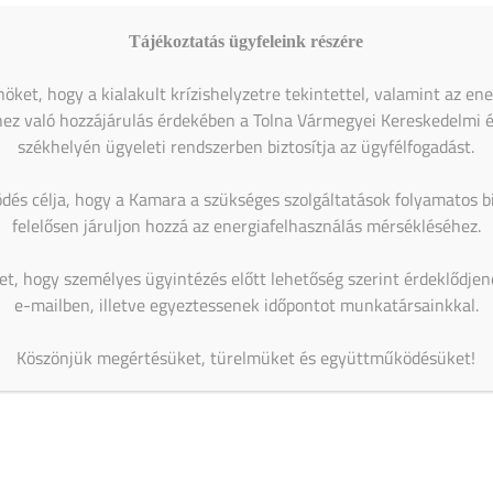
Tájékoztatás ügyfeleink részére
öket, hogy a kialakult krízishelyzetre tekintettel, valamint az en
ez való hozzájárulás érdekében a Tolna Vármegyei Kereskedelmi 
székhelyén ügyeleti rendszerben biztosítja az ügyfélfogadást.
dés célja, hogy a Kamara a szükséges szolgáltatások folyamatos bi
felelősen járuljon hozzá az energiafelhasználás mérsékléséhez.
et, hogy személyes ügyintézés előtt lehetőség szerint érdeklődje
e-mailben, illetve egyeztessenek időpontot munkatársainkkal.
Köszönjük megértésüket, türelmüket és együttműködésüket!