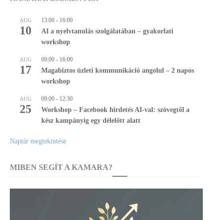
13:00
-
16:00
AUG
10
AI a nyelvtanulás szolgálatában – gyakorlati
workshop
09:00
-
16:00
AUG
17
Magabiztos üzleti kommunikáció angolul – 2 napos
workshop
09:00
-
12:30
AUG
25
Workshop – Facebook hirdetés AI-val: szövegtől a
kész kampányig egy délelőtt alatt
Naptár megtekintése
MIBEN SEGÍT A KAMARA?