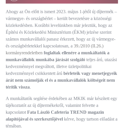
Ahogy az Ön előtt is ismert 2023. május 1-jétől új díjtermék –
vármegye- és országbérlet – került bevezetésre a közösségi
közlekedésben. Korábbi levelünkben már jeleztük, hogy az
Építési és Közlekedési Minisztérium (ÉKM) jelzése szerint
számos munkavállalói panasz érkezett, hogy az új vármegye-
és országbérletekkel kapcsolatosan, a
39./2010 (II.26.)
kormányrendeletben
foglaltak ellenére a munkáltatók
a
munkavállalók munkába járását szolgáló
teljes árú, utazási
kedvezménnyel megváltott, illetve üzletpolitikai
kedvezménnyel csökkentett árú
bérleteik vagy menetjegyeik
árát nem számolják el és a munkavállalók költségeit nem
térítik vissza
.
A munkáltatók segítése érdekében az MKIK már készített egy
tájékoztatót az új díjtermékekről, valamint felvette a
kapcsolatot
Fata László
Cafeteria TREND magazin
alapítójával és szerkesztőjével
kérve, hogy tartson előadást a
témában.