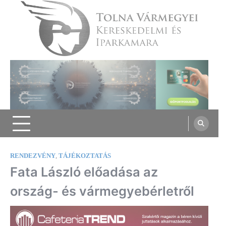
Skip
to
content
Tolna Vármegyei Kereskedelmi és
Iparkamara
RENDEZVÉNY
,
TÁJÉKOZTATÁS
Fata László előadása az
ország- és vármegyebérletről