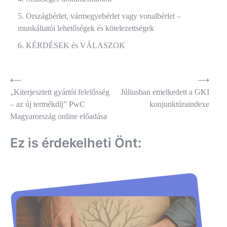
Országbérlet, vármegyebérlet vagy vonalbérlet –
munkáltatói lehetőségek és kötelezettségek
KÉRDÉSEK és VÁLASZOK
Bejegyzés
⟵
⟶
„Kiterjesztett gyártói felelősség
Júliusban emelkedett a GKI
navigáció
– az új termékdíj” PwC
konjunktúraindexe
Magyarország online előadása
Ez is érdekelheti Önt: