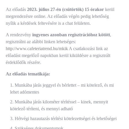
Az előadás
2023. július 27-én (csütörtök) 15 órakor
kerül
megrendezésre online. Az előadás végén pedig lehetőség
nyílik a kérdések feltevésére is a chat felületen.
A rendezvény
ingyenes azonban regisztrációhoz kötött
,
regisztrálni az alábbi linken lehetséges:
http://www.cafeteriatrend.hu/mkik
A csatlakozási link az
előadást megelőző napokban kerül kiküldésre a regisztrált
érdeklődők részére.
Az előadás tematikája:
Munkába járás jeggyel és bérlettet – mi kötelező, és mi
lehet adómentes
Munkába járás kilométer térítéssel – kinek, mennyit
kötelező téríteni, és mennyi adható
Hétvégi hazautazás térítési kötelezettségei és lehetőségei
Szükséges dokumentumok