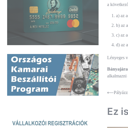
a következő
a) az 
b) az 
c) az 
d) az 
Lényeges v
Bányajára
alkalmazni 
Bejegyz
⟵
Pályázz
navigác
Ez i