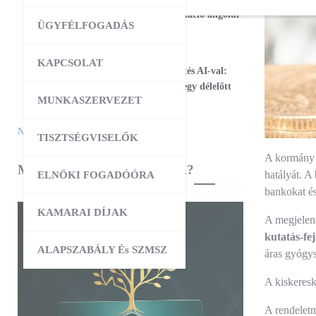
17
Magabiztos üzleti kommunikáció angolul
ÜGYFÉLFOGADÁS
– 2 napos workshop
09:00
-
12:30
AUG
KAPCSOLAT
25
Workshop – Facebook hirdetés AI-val:
szövegtől a kész kampányig egy délelőtt
MUNKASZERVEZET
alatt
Naptár megtekintése
TISZTSÉGVISELŐK
A kormán
MIBEN SEGÍT A KAMARA?
hatályát. A
ELNÖKI FOGADÓÓRA
bankokat és
KAMARAI DÍJAK
A megjelent
kutatás-fej
ALAPSZABÁLY És SZMSZ
áras gyógys
A kiskeresk
A rendelet