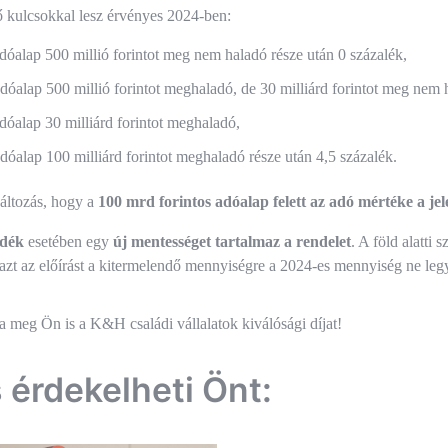
 kulcsokkal lesz érvényes 2024-ben:
adóalap 500 millió forintot meg nem haladó része után 0 százalék,
adóalap 500 millió forintot meghaladó, de 30 milliárd forintot meg nem 
adóalap 30 milliárd forintot meghaladó,
adóalap 100 milliárd forintot meghaladó része után 4,5 százalék.
áltozás, hogy a
100 mrd forintos adóalap felett az adó mértéke a je
dék
esetében egy
új mentességet tartalmaz a rendelet
. A föld alatti
azt az előírást a kitermelendő mennyiségre a 2024-es mennyiség ne le
és
a meg Ön is a K&H családi vállalatok kiválósági díjat!
ió
s érdekelheti Önt: