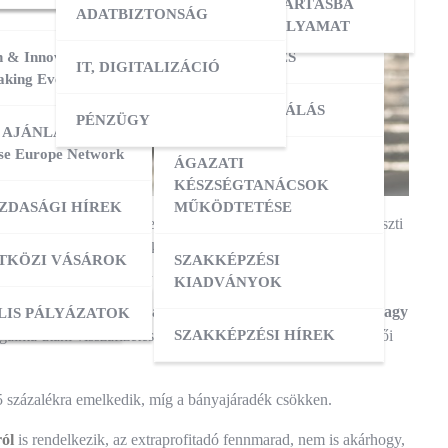
ERESÉS
OKTATÓI KÉPZÉS
NYILVÁNTARTÁSBA
ADATBIZTONSÁG
VÉTELI FOLYAMAT
 & Innovation
MESTERKÉPZÉS
IT, DIGITALIZÁCIÓ
ATÁSOK
king Event 2026
VIZSGADELEGÁLÁS
PÉNZÜGY
ZIS
 AJÁNLATOK:
se Europe Network
ÁGAZATI
ATÁSOK
KÉSZSÉGTANÁCSOK
ZDASÁGI HÍREK
MŰKÖDTETÉSE
22. (VI. 4.) Korm. rendelet módosítása 2025. január 1-jén veszti
ZÁS
agy kiskereskedelmi láncok terhelése tovább nő. 2024-ben a
TKÖZI VÁSÁROK
SZAKKÉPZÉSI
ás előtti eredmény marad.
KIADVÁNYOK
zázalékról 20 százalékra
csökkenthetik, ha beruházásra vagy
OK
ACI TAGOZATOK
LIS PÁLYÁZATOK
SZAKKÉPZÉSI HÍREK
lma utáni visszafizetés a 10 ezer forintot meghaladó termelői
4,5 százalékra emelkedik, míg a bányajáradék csökken.
ról
is rendelkezik, az extraprofitadó fennmarad, nem is akárhogy,