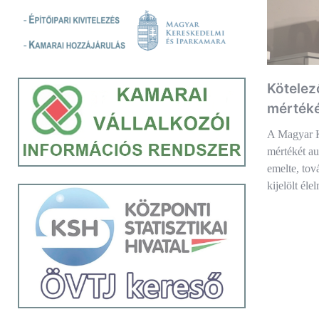
Kötelez
mértéké
A Magyar K
mértékét au
emelte, tov
kijelölt éle