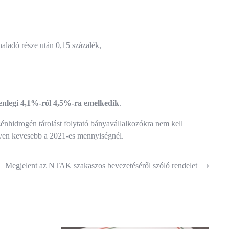
haladó része után 0,15 százalék,
lenlegi 4,1%-ról 4,5%-ra emelkedik
.
 szénhidrogén tárolást folytató bányavállalkozókra nem kell
gyen kevesebb a 2021-es mennyiségnél.
Megjelent az NTAK szakaszos bevezetéséről szóló rendelet
⟶