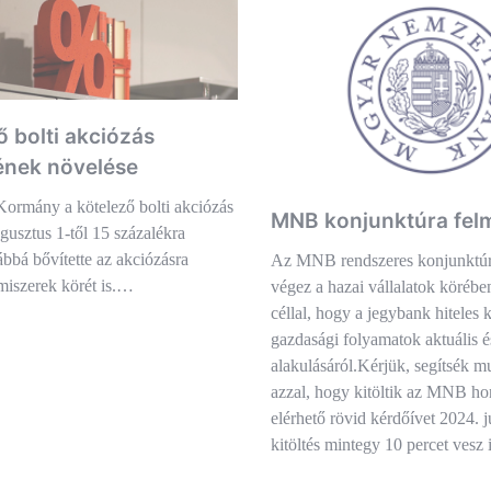
ő bolti akciózás
nek növelése
ormány a kötelező bolti akciózás
MNB konjunktúra fel
gusztus 1-től 15 százalékra
ábbá bővítette az akciózásra
Az MNB rendszeres konjunktúr
lmiszerek körét is.…
végez a hazai vállalatok körébe
céllal, hogy a jegybank hiteles 
gazdasági folyamatok aktuális é
alakulásáról.Kérjük, segítsék 
azzal, hogy kitöltik az MNB ho
elérhető rövid kérdőívet 2024. j
kitöltés mintegy 10 percet vesz