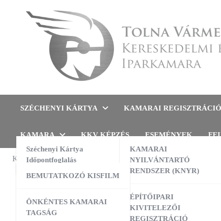
Skip
to
content
Tolna Vármegyei Kereskedel
SZÉCHENYI KÁRTYA
KAMARAI REGISZTRÁCI
KAMARA
KKV KÉPZÉS
ESEMÉNYEK
FE
Széchenyi Kártya
KAMARAI
KAMARAI ESEMÉNYEK
Időpontfoglalás
NYILVÁNTARTÓ
GAZDASÁG
RENDSZER (KNYR)
BEMUTATKOZÓ KISFILM
Extr
13:00
-
16:00
AUG
10
AI a nyelvtanulás szolgálatában –
ÉPÍTŐIPARI
ÖNKÉNTES KAMARAI
gyakorlati workshop
KIVITELEZŐI
TAGSÁG
REGISZTRÁCIÓ
09:00
-
16:00
AUG