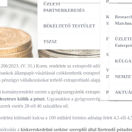
PARTNERK
ÜZLETI
PARTNERKERESÉS
KÜLPIACI
Research
SZOLGÁLT
Matchma
BÉKÉLTETŐ TESTÜLET
FT ADATBÁ
ÜZLETI
TSZSZ
Enterpri
SZOLGÁLT
KÜLGA
y
206/2023. (V. 31.) Korm. rendelete
az extraprofit adókról szóló 197/20
VÁLLALKO
 bankok állampapír-vásárlással csökkenthetik extraprofit-adójukat, a n
INDÍTÁSA
NEMZE
 pénzügyi vállalkozásokat terhelő extraprofitadó alapja a 2022-es adóz
 kormányrendelet szerint a
gyógyszergyártók extraprofit-adójukat
40 s
PÁLYÁZAT
KÜLPI
AKTUÁ
lesztésre költik a pénzt
. Ugyanakkor a gyógyszercégek támogatott forga
zerek esetén 28-ról 40 százalékra nő.
edelmi különadó kulcsa a 100 milliárd forintos adóalap felett 4,1-ről 
módosítás a
kiskereskedelmi szektor szereplői által fizetendő pótadó