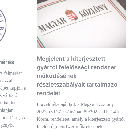
Megjelent a kiterjesztett
mérés
gyártói felelősségi rendszer
a felmérést
működésének
n azzal a
részletszabályait tartalmazó
képet kapjon a
rendelet
s várható
munkánkat
Figyelmébe ajánljuk a Magyar Közlöny
nlapján
2023. évi 37. számában 80/2023. (III. 14.)
úlius 15-ig. A
Korm. rendeletet, amely a kiterjesztett gyártói
 igénybe.
felelősségi rendszer működésének…