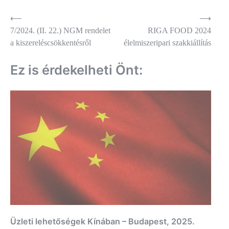
Bejegyzés
⟵
⟶
7/2024. (II. 22.) NGM rendelet
RIGA FOOD 2024
navigáció
a kiszereléscsökkentésről
élelmiszeripari szakkiállítás
Ez is érdekelheti Önt:
Üzleti lehetőségek Kínában – Budapest, 2025.