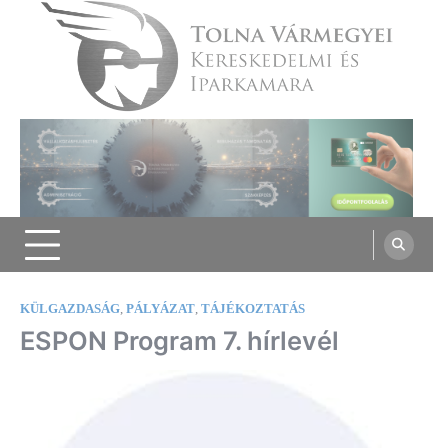
Skip
to
content
Tolna Vármegyei Kereskedelmi és
Iparkamara
KÜLGAZDASÁG
,
PÁLYÁZAT
,
TÁJÉKOZTATÁS
ESPON Program 7. hírlevél