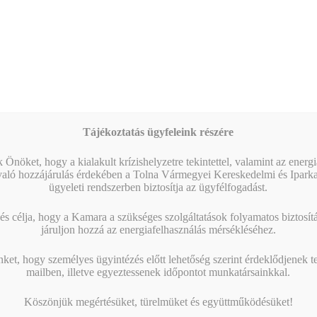
HELYSZÍN
Tolna Vármegyei Kereskedelmi és Iparkamara, oktatóterem
Arany János u. 23-25., III. emelet
Szekszárd
,
7100
Magyarország
+ Google Térkép
Tájékoztatás ügyfeleink részére
 Önöket, hogy a kialakult krízishelyzetre tekintettel, valamint az energ
Hatékony delegálás a KKV-
Országos Kamarai Autóipari
való hozzájárulás érdekében a Tolna Vármegyei Kereskedelmi és Ipark
Beszállítói Fórum – Tolna vármegyei
vezetők gyakorlatában – Tanúsítványt
ügyeleti rendszerben biztosítja az ügyfélfogadást.
vállalkozásokat is várnak!
adó gyakorlati felnőttképzés
s célja, hogy a Kamara a szükséges szolgáltatások folyamatos biztosítás
járuljon hozzá az energiafelhasználás mérsékléséhez.
KAMARAI ESEMÉNYEK
nket, hogy személyes ügyintézés előtt lehetőség szerint érdeklődjenek t
mailben, illetve egyeztessenek időpontot munkatársainkkal.
09:00
-
12:30
AUG
6
Köszönjük megértésüket, türelmüket és együttműködésüket!
AI – A vállalkozásod új tanácsadója – Haladó