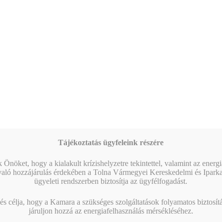
MIBEN SEGÍT A KAMARA?
Tájékoztatás ügyfeleink részére
 Önöket, hogy a kialakult krízishelyzetre tekintettel, valamint az energ
való hozzájárulás érdekében a Tolna Vármegyei Kereskedelmi és Ipark
ügyeleti rendszerben biztosítja az ügyfélfogadást.
s célja, hogy a Kamara a szükséges szolgáltatások folyamatos biztosítás
járuljon hozzá az energiafelhasználás mérsékléséhez.