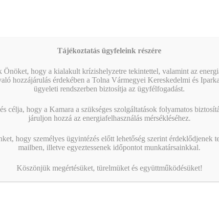
Naptár megtekintése
MIBEN SEGÍT A KAMARA?
Tájékoztatás ügyfeleink részére
 Önöket, hogy a kialakult krízishelyzetre tekintettel, valamint az energ
való hozzájárulás érdekében a Tolna Vármegyei Kereskedelmi és Ipark
ügyeleti rendszerben biztosítja az ügyfélfogadást.
s célja, hogy a Kamara a szükséges szolgáltatások folyamatos biztosítás
járuljon hozzá az energiafelhasználás mérsékléséhez.
nket, hogy személyes ügyintézés előtt lehetőség szerint érdeklődjenek t
mailben, illetve egyeztessenek időpontot munkatársainkkal.
Köszönjük megértésüket, türelmüket és együttműködésüket!