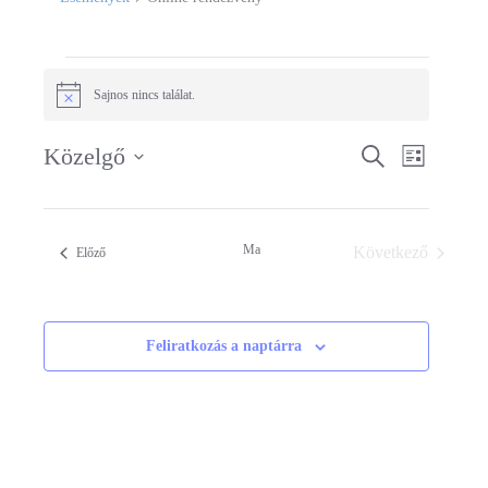
Események
Sajnos nincs találat.
Notice
Közelgő
Események
Keresett
Esemén
Lista
kifejezés
Dátum
keresése
nézet
kiválasztása.
és
navigác
Ma
Következő
Események
Előző
nézet
Események
választás
Feliratkozás a naptárra