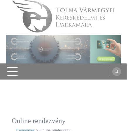
Skip
to
content
Tolna Vármegyei Kereskedelmi és
Iparkamara
Online rendezvény
Események
Online rendezvény