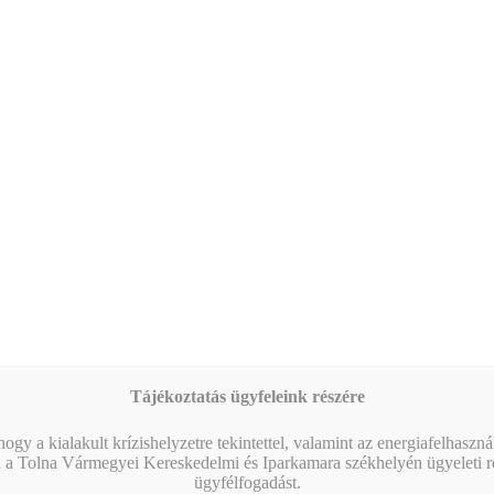
Tájékoztatás ügyfeleink részére
ogy a kialakult krízishelyzetre tekintettel, valamint az energiafelhaszn
 a Tolna Vármegyei Kereskedelmi és Iparkamara székhelyén ügyeleti re
ügyfélfogadást.