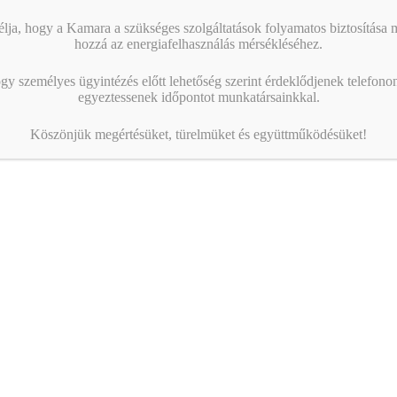
ja, hogy a Kamara a szükséges szolgáltatások folyamatos biztosítása me
hozzá az energiafelhasználás mérsékléséhez.
gy személyes ügyintézés előtt lehetőség szerint érdeklődjenek telefonon
egyeztessenek időpontot munkatársainkkal.
Köszönjük megértésüket, türelmüket és együttműködésüket!