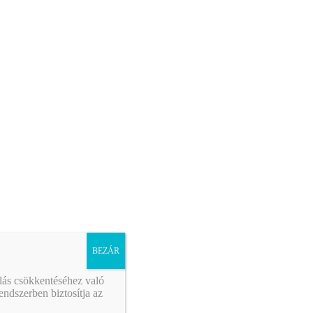
BEZÁR
álás csökkentéséhez való
ndszerben biztosítja az