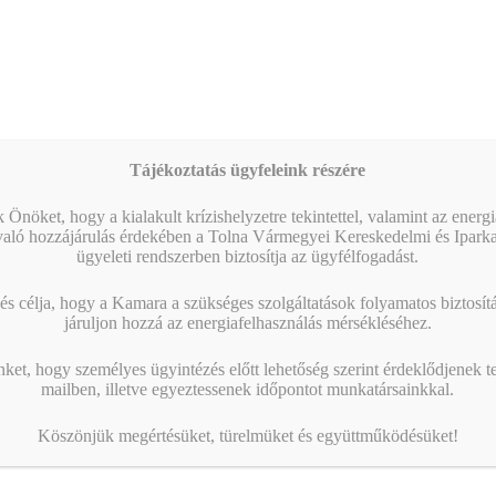
Időpont:
09:00 - 17:00
Esemény kategória:
Felnőttképzés
Tájékoztatás ügyfeleink részére
 Önöket, hogy a kialakult krízishelyzetre tekintettel, valamint az energ
való hozzájárulás érdekében a Tolna Vármegyei Kereskedelmi és Ipark
ügyeleti rendszerben biztosítja az ügyfélfogadást.
s célja, hogy a Kamara a szükséges szolgáltatások folyamatos biztosítás
járuljon hozzá az energiafelhasználás mérsékléséhez.
nket, hogy személyes ügyintézés előtt lehetőség szerint érdeklődjenek t
mailben, illetve egyeztessenek időpontot munkatársainkkal.
Köszönjük megértésüket, türelmüket és együttműködésüket!